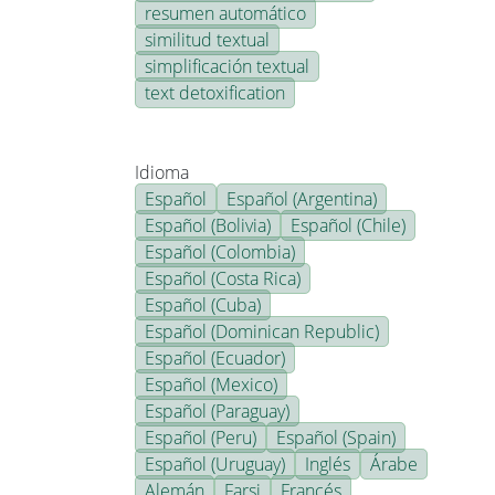
resumen automático
similitud textual
simplificación textual
text detoxification
Idioma
Español
Español (Argentina)
Español (Bolivia)
Español (Chile)
Español (Colombia)
Español (Costa Rica)
Español (Cuba)
Español (Dominican Republic)
Español (Ecuador)
Español (Mexico)
Español (Paraguay)
Español (Peru)
Español (Spain)
Español (Uruguay)
Inglés
Árabe
Alemán
Farsi
Francés