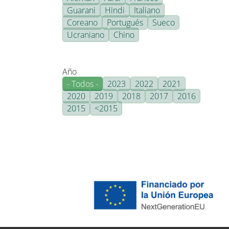
Guarani
Hindi
Italiano
Coreano
Portugués
Sueco
Ucraniano
Chino
Año
- Todos -
2023
2022
2021
2020
2019
2018
2017
2016
2015
<2015