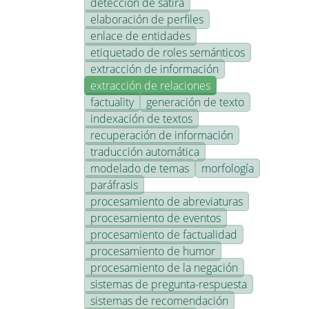
detección de sátira
elaboración de perfiles
enlace de entidades
etiquetado de roles semánticos
extracción de información
extracción de relaciones
factuality
generación de texto
indexación de textos
recuperación de información
traducción automática
modelado de temas
morfología
paráfrasis
procesamiento de abreviaturas
procesamiento de eventos
procesamiento de factualidad
procesamiento de humor
procesamiento de la negación
sistemas de pregunta-respuesta
sistemas de recomendación