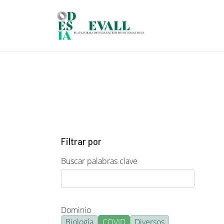
Pasar al contenido principal
Filtrar por
Buscar palabras clave
Dominio
Biología
COVID
Diversos