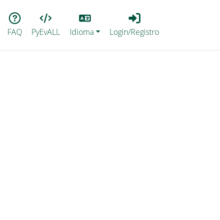
Lang
Login_Registro
FAQ
PyEvALL
Idioma
Login/Registro