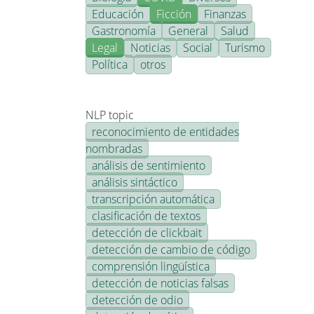
Educación
Ficción
Finanzas
Gastronomía
General
Salud
Legal
Noticias
Social
Turismo
Política
otros
NLP topic
reconocimiento de entidades
nombradas
análisis de sentimiento
análisis sintáctico
transcripción automática
clasificación de textos
detección de clickbait
detección de cambio de código
comprensión lingüística
detección de noticias falsas
detección de odio