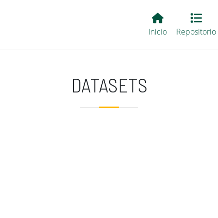
Main EvALL
Inicio
Repositorio
DATASETS