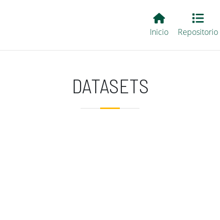
Main EvALL
Inicio
Repositorio
DATASETS