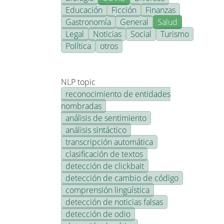
Educación
Ficción
Finanzas
Gastronomía
General
Salud
Legal
Noticias
Social
Turismo
Política
otros
NLP topic
reconocimiento de entidades
nombradas
análisis de sentimiento
análisis sintáctico
transcripción automática
clasificación de textos
detección de clickbait
detección de cambio de código
comprensión lingüística
detección de noticias falsas
detección de odio