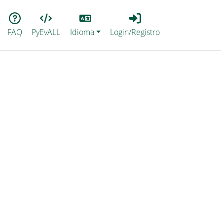
Lang
Login_Registro
FAQ
PyEvALL
Idioma
Login/Registro