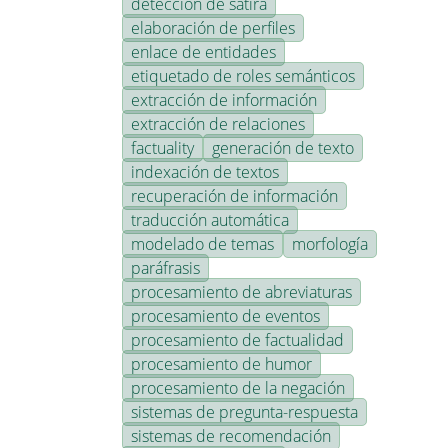
detección de sátira
elaboración de perfiles
enlace de entidades
etiquetado de roles semánticos
extracción de información
extracción de relaciones
factuality
generación de texto
indexación de textos
recuperación de información
traducción automática
modelado de temas
morfología
paráfrasis
procesamiento de abreviaturas
procesamiento de eventos
procesamiento de factualidad
procesamiento de humor
procesamiento de la negación
sistemas de pregunta-respuesta
sistemas de recomendación