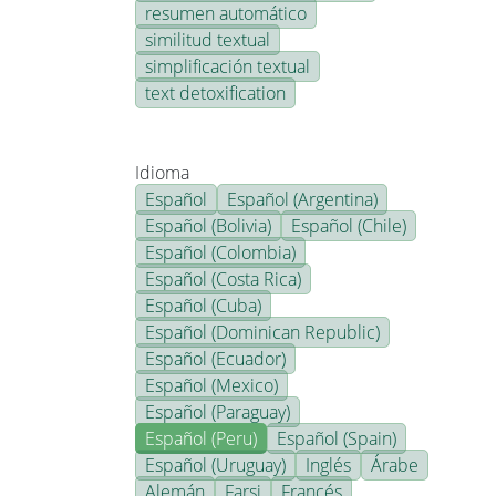
resumen automático
similitud textual
simplificación textual
text detoxification
Idioma
Español
Español (Argentina)
Español (Bolivia)
Español (Chile)
Español (Colombia)
Español (Costa Rica)
Español (Cuba)
Español (Dominican Republic)
Español (Ecuador)
Español (Mexico)
Español (Paraguay)
Español (Peru)
Español (Spain)
Español (Uruguay)
Inglés
Árabe
Alemán
Farsi
Francés