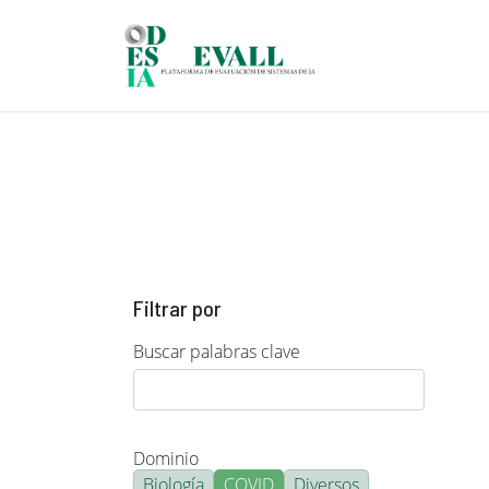
Pasar al contenido principal
Filtrar por
Buscar palabras clave
Dominio
Biología
COVID
Diversos