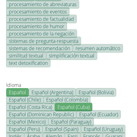
procesamiento de abreviaturas
procesamiento de eventos
procesamiento de factualidad
procesamiento de humor
procesamiento de la negación
sistemas de pregunta-respuesta
sistemas de recomendación
resumen automático
similitud textual
simplificación textual
text detoxification
Idioma
Español
Español (Argentina)
Español (Bolivia)
Español (Chile)
Español (Colombia)
Español (Costa Rica)
Español (Cuba)
Español (Dominican Republic)
Español (Ecuador)
Español (Mexico)
Español (Paraguay)
Español (Peru)
Español (Spain)
Español (Uruguay)
Inglés
Árabe
Alemán
Farsi
Francés
Guarani