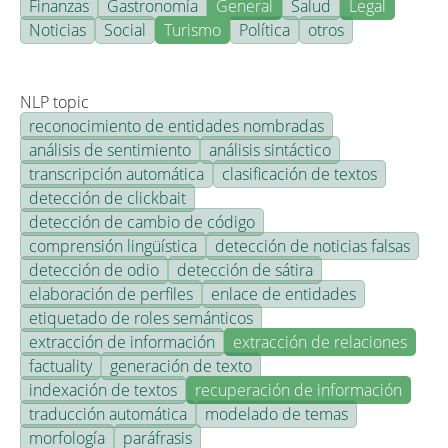
Finanzas
Gastronomía
General
Salud
Legal
Noticias
Social
Turismo
Política
otros
NLP topic
reconocimiento de entidades nombradas
análisis de sentimiento
análisis sintáctico
transcripción automática
clasificación de textos
detección de clickbait
detección de cambio de código
comprensión lingüística
detección de noticias falsas
detección de odio
detección de sátira
elaboración de perfiles
enlace de entidades
etiquetado de roles semánticos
extracción de información
extracción de relaciones
factuality
generación de texto
indexación de textos
recuperación de información
traducción automática
modelado de temas
morfología
paráfrasis