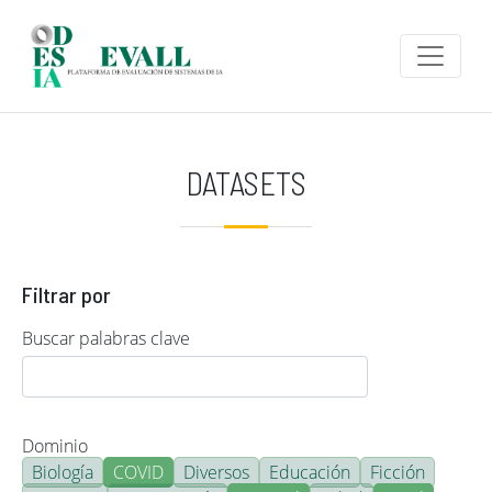
Pasar al contenido principal
DATASETS
Filtrar por
Buscar palabras clave
Dominio
Biología
COVID
Diversos
Educación
Ficción