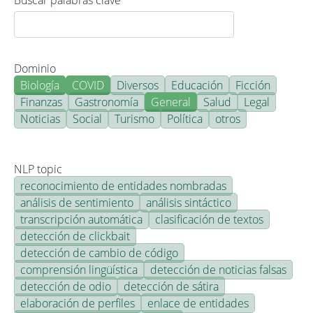
Buscar palabras clave
Dominio
Biología
COVID
Diversos
Educación
Ficción
Finanzas
Gastronomía
General
Salud
Legal
Noticias
Social
Turismo
Política
otros
NLP topic
reconocimiento de entidades nombradas
análisis de sentimiento
análisis sintáctico
transcripción automática
clasificación de textos
detección de clickbait
detección de cambio de código
comprensión lingüística
detección de noticias falsas
detección de odio
detección de sátira
elaboración de perfiles
enlace de entidades