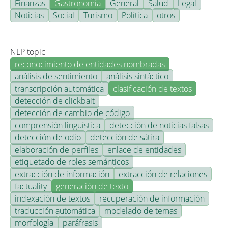
Finanzas
Gastronomía
General
Salud
Legal
Noticias
Social
Turismo
Política
otros
NLP topic
reconocimiento de entidades nombradas
análisis de sentimiento
análisis sintáctico
transcripción automática
clasificación de textos
detección de clickbait
detección de cambio de código
comprensión lingüística
detección de noticias falsas
detección de odio
detección de sátira
elaboración de perfiles
enlace de entidades
etiquetado de roles semánticos
extracción de información
extracción de relaciones
factuality
generación de texto
indexación de textos
recuperación de información
traducción automática
modelado de temas
morfología
paráfrasis