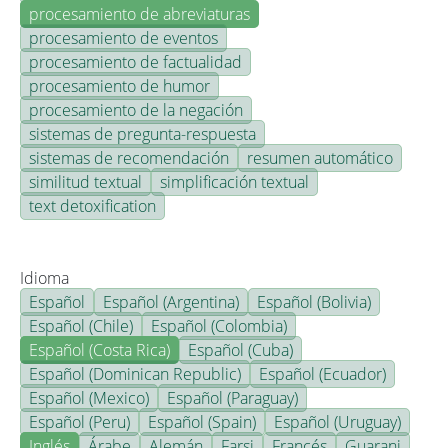
procesamiento de abreviaturas
procesamiento de eventos
procesamiento de factualidad
procesamiento de humor
procesamiento de la negación
sistemas de pregunta-respuesta
sistemas de recomendación
resumen automático
similitud textual
simplificación textual
text detoxification
Idioma
Español
Español (Argentina)
Español (Bolivia)
Español (Chile)
Español (Colombia)
Español (Costa Rica)
Español (Cuba)
Español (Dominican Republic)
Español (Ecuador)
Español (Mexico)
Español (Paraguay)
Español (Peru)
Español (Spain)
Español (Uruguay)
Inglés
Árabe
Alemán
Farsi
Francés
Guarani