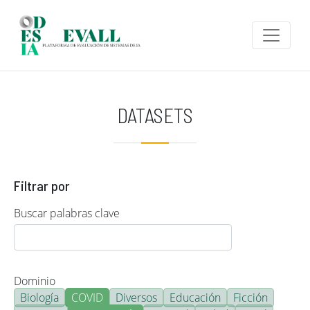
Pasar al contenido principal
DATASETS
Filtrar por
Buscar palabras clave
Dominio
Biología
COVID
Diversos
Educación
Ficción