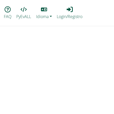
Lang
Login_Registro
FAQ
PyEvALL
Idioma
Login/Registro