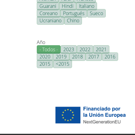
Guarani
Hindi
Italiano
Coreano
Portugués
Sueco
Ucraniano
Chino
Año
- Todos -
2023
2022
2021
2020
2019
2018
2017
2016
2015
<2015