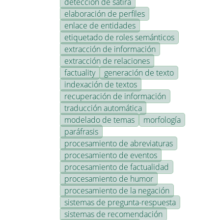
detección de sátira
elaboración de perfiles
enlace de entidades
etiquetado de roles semánticos
extracción de información
extracción de relaciones
factuality
generación de texto
indexación de textos
recuperación de información
traducción automática
modelado de temas
morfología
paráfrasis
procesamiento de abreviaturas
procesamiento de eventos
procesamiento de factualidad
procesamiento de humor
procesamiento de la negación
sistemas de pregunta-respuesta
sistemas de recomendación