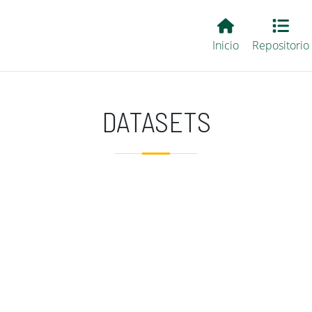
Main EvALL
Inicio
Repositorio
DATASETS