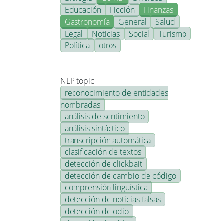
Educación
Ficción
Finanzas
Gastronomía
General
Salud
Legal
Noticias
Social
Turismo
Política
otros
NLP topic
reconocimiento de entidades
nombradas
análisis de sentimiento
análisis sintáctico
transcripción automática
clasificación de textos
detección de clickbait
detección de cambio de código
comprensión lingüística
detección de noticias falsas
detección de odio