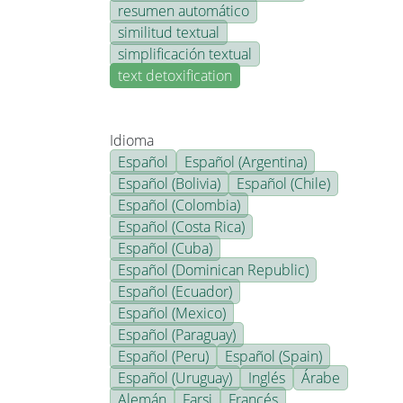
resumen automático
similitud textual
simplificación textual
text detoxification
Idioma
Español
Español (Argentina)
Español (Bolivia)
Español (Chile)
Español (Colombia)
Español (Costa Rica)
Español (Cuba)
Español (Dominican Republic)
Español (Ecuador)
Español (Mexico)
Español (Paraguay)
Español (Peru)
Español (Spain)
Español (Uruguay)
Inglés
Árabe
Alemán
Farsi
Francés