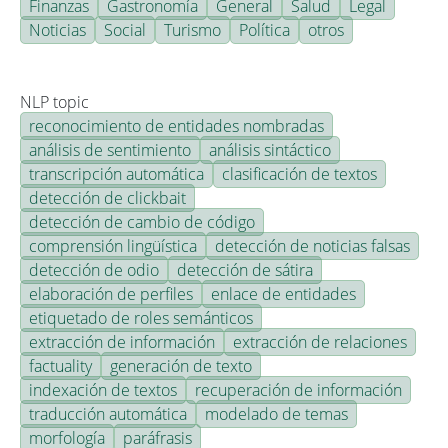
Finanzas
Gastronomía
General
Salud
Legal
Noticias
Social
Turismo
Política
otros
NLP topic
reconocimiento de entidades nombradas
análisis de sentimiento
análisis sintáctico
transcripción automática
clasificación de textos
detección de clickbait
detección de cambio de código
comprensión lingüística
detección de noticias falsas
detección de odio
detección de sátira
elaboración de perfiles
enlace de entidades
etiquetado de roles semánticos
extracción de información
extracción de relaciones
factuality
generación de texto
indexación de textos
recuperación de información
traducción automática
modelado de temas
morfología
paráfrasis