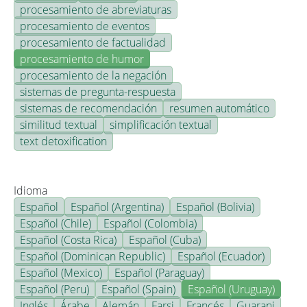
procesamiento de abreviaturas
procesamiento de eventos
procesamiento de factualidad
procesamiento de humor
procesamiento de la negación
sistemas de pregunta-respuesta
sistemas de recomendación
resumen automático
similitud textual
simplificación textual
text detoxification
Idioma
Español
Español (Argentina)
Español (Bolivia)
Español (Chile)
Español (Colombia)
Español (Costa Rica)
Español (Cuba)
Español (Dominican Republic)
Español (Ecuador)
Español (Mexico)
Español (Paraguay)
Español (Peru)
Español (Spain)
Español (Uruguay)
Inglés
Árabe
Alemán
Farsi
Francés
Guarani