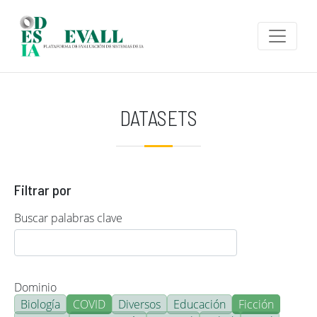
Pasar al contenido principal
DATASETS
Filtrar por
Buscar palabras clave
Dominio
Biología
COVID
Diversos
Educación
Ficción