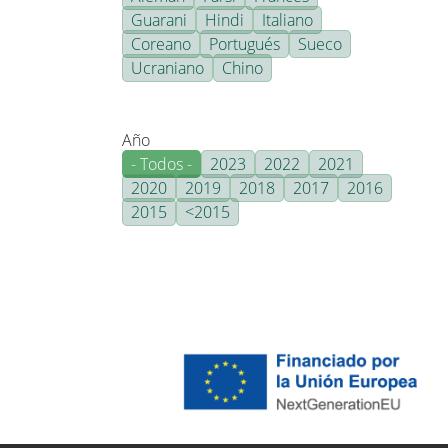
Guarani
Hindi
Italiano
Coreano
Portugués
Sueco
Ucraniano
Chino
Año
- Todos -
2023
2022
2021
2020
2019
2018
2017
2016
2015
<2015