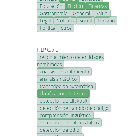
Educación
Ficción
Finanzas
Gastronomía
General
Salud
Legal
Noticias
Social
Turismo
Política
otros
NLP topic
reconocimiento de entidades
nombradas
análisis de sentimiento
análisis sintáctico
transcripción automática
clasificación de textos
detección de clickbait
detección de cambio de código
comprensión lingüística
detección de noticias falsas
detección de odio