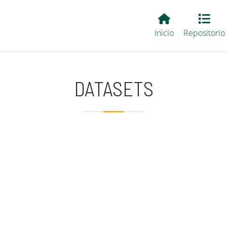
Main EvALL
Inicio
Repositorio
DATASETS