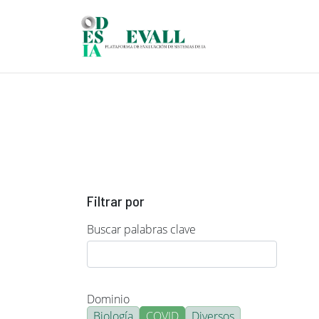
Pasar al contenido principal
Filtrar por
Buscar palabras clave
Dominio
Biología
COVID
Diversos