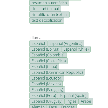
resumen automático
similitud textual
simplificación textual
text detoxification
Idioma
Español
Español (Argentina)
Español (Bolivia)
Español (Chile)
Español (Colombia)
Español (Costa Rica)
Español (Cuba)
Español (Dominican Republic)
Español (Ecuador)
Español (Mexico)
Español (Paraguay)
Español (Peru)
Español (Spain)
Español (Uruguay)
Inglés
Árabe
Alemán
Farsi
Francés