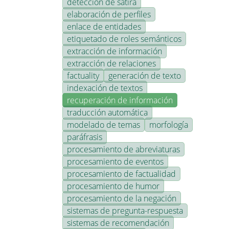
detección de sátira
elaboración de perfiles
enlace de entidades
etiquetado de roles semánticos
extracción de información
extracción de relaciones
factuality
generación de texto
indexación de textos
recuperación de información
traducción automática
modelado de temas
morfología
paráfrasis
procesamiento de abreviaturas
procesamiento de eventos
procesamiento de factualidad
procesamiento de humor
procesamiento de la negación
sistemas de pregunta-respuesta
sistemas de recomendación