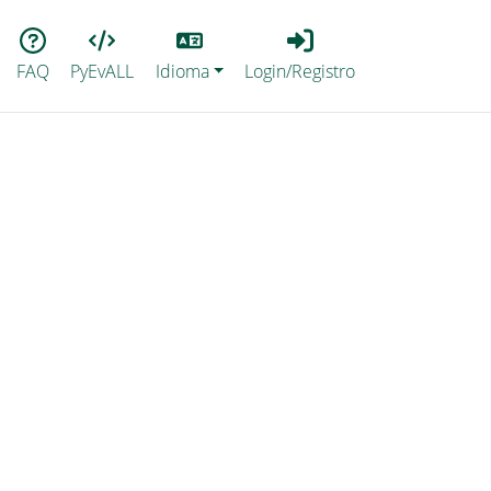
Lang
Login_Registro
FAQ
PyEvALL
Idioma
Login/Registro