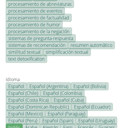
procesamiento de abreviaturas
procesamiento de eventos
procesamiento de factualidad
procesamiento de humor
procesamiento de la negación
sistemas de pregunta-respuesta
sistemas de recomendación
resumen automático
similitud textual
simplificación textual
text detoxification
Idioma
Español
Español (Argentina)
Español (Bolivia)
Español (Chile)
Español (Colombia)
Español (Costa Rica)
Español (Cuba)
Español (Dominican Republic)
Español (Ecuador)
Español (Mexico)
Español (Paraguay)
Español (Peru)
Español (Spain)
Español (Uruguay)
Inglés
Árabe
Alemán
Farsi
Francés
Guarani