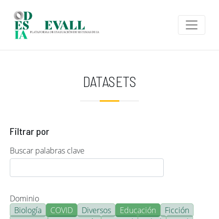
Pasar al contenido principal
DATASETS
Filtrar por
Buscar palabras clave
Dominio
Biología
COVID
Diversos
Educación
Ficción