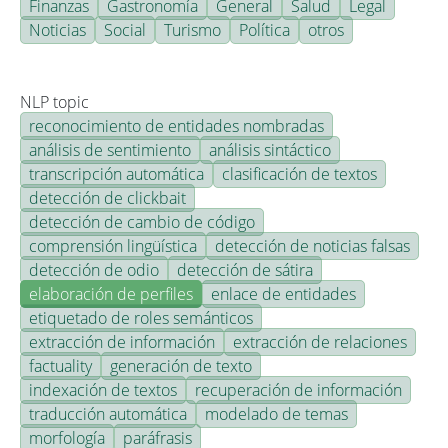
Finanzas
Gastronomía
General
Salud
Legal
Noticias
Social
Turismo
Política
otros
NLP topic
reconocimiento de entidades nombradas
análisis de sentimiento
análisis sintáctico
transcripción automática
clasificación de textos
detección de clickbait
detección de cambio de código
comprensión lingüística
detección de noticias falsas
detección de odio
detección de sátira
elaboración de perfiles
enlace de entidades
etiquetado de roles semánticos
extracción de información
extracción de relaciones
factuality
generación de texto
indexación de textos
recuperación de información
traducción automática
modelado de temas
morfología
paráfrasis