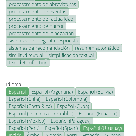
procesamiento de abreviaturas
procesamiento de eventos
procesamiento de factualidad
procesamiento de humor
procesamiento de la negación
sistemas de pregunta-respuesta
sistemas de recomendación
resumen automático
similitud textual
simplificación textual
text detoxification
Idioma
Español
Español (Argentina)
Español (Bolivia)
Español (Chile)
Español (Colombia)
Español (Costa Rica)
Español (Cuba)
Español (Dominican Republic)
Español (Ecuador)
Español (Mexico)
Español (Paraguay)
Español (Peru)
Español (Spain)
Español (Uruguay)
Inglés
Árabe
Alemán
Farsi
Francés
Guarani