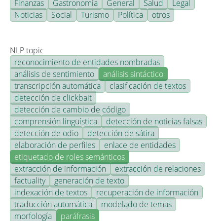
Finanzas
Gastronomía
General
Salud
Legal
Noticias
Social
Turismo
Política
otros
NLP topic
reconocimiento de entidades nombradas
análisis de sentimiento
análisis sintáctico
transcripción automática
clasificación de textos
detección de clickbait
detección de cambio de código
comprensión lingüística
detección de noticias falsas
detección de odio
detección de sátira
elaboración de perfiles
enlace de entidades
etiquetado de roles semánticos
extracción de información
extracción de relaciones
factuality
generación de texto
indexación de textos
recuperación de información
traducción automática
modelado de temas
morfología
paráfrasis