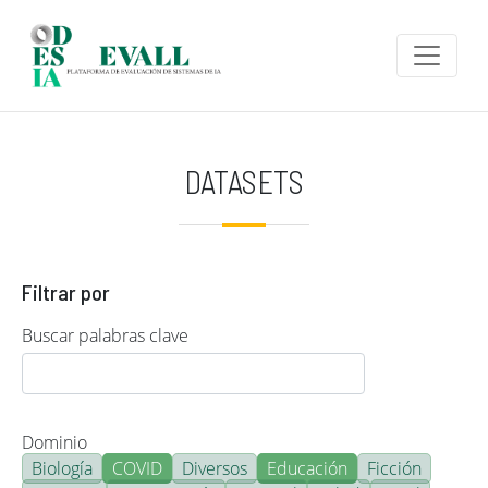
Pasar al contenido principal
DATASETS
Filtrar por
Buscar palabras clave
Dominio
Biología
COVID
Diversos
Educación
Ficción