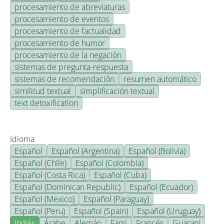
procesamiento de abreviaturas
procesamiento de eventos
procesamiento de factualidad
procesamiento de humor
procesamiento de la negación
sistemas de pregunta-respuesta
sistemas de recomendación
resumen automático
similitud textual
simplificación textual
text detoxification
Idioma
Español
Español (Argentina)
Español (Bolivia)
Español (Chile)
Español (Colombia)
Español (Costa Rica)
Español (Cuba)
Español (Dominican Republic)
Español (Ecuador)
Español (Mexico)
Español (Paraguay)
Español (Peru)
Español (Spain)
Español (Uruguay)
Inglés
Árabe
Alemán
Farsi
Francés
Guarani