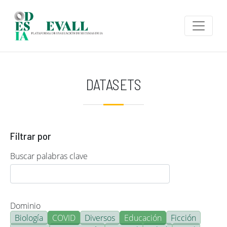
Pasar al contenido principal
DATASETS
Filtrar por
Buscar palabras clave
Dominio
Biología
COVID
Diversos
Educación
Ficción