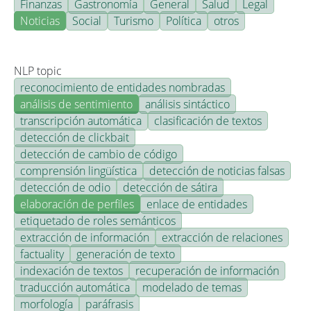
Finanzas
Gastronomía
General
Salud
Legal
Noticias
Social
Turismo
Política
otros
NLP topic
reconocimiento de entidades nombradas
análisis de sentimiento
análisis sintáctico
transcripción automática
clasificación de textos
detección de clickbait
detección de cambio de código
comprensión lingüística
detección de noticias falsas
detección de odio
detección de sátira
elaboración de perfiles
enlace de entidades
etiquetado de roles semánticos
extracción de información
extracción de relaciones
factuality
generación de texto
indexación de textos
recuperación de información
traducción automática
modelado de temas
morfología
paráfrasis