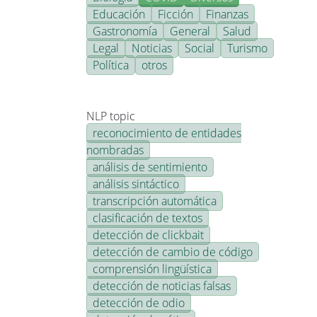
Educación
Ficción
Finanzas
Gastronomía
General
Salud
Legal
Noticias
Social
Turismo
Política
otros
NLP topic
reconocimiento de entidades
nombradas
análisis de sentimiento
análisis sintáctico
transcripción automática
clasificación de textos
detección de clickbait
detección de cambio de código
comprensión lingüística
detección de noticias falsas
detección de odio