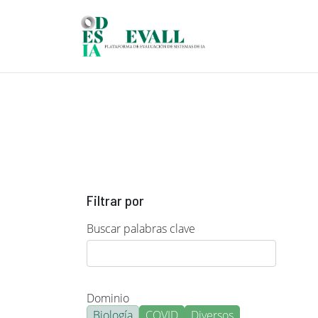
Pasar al contenido principal
Filtrar por
Buscar palabras clave
Dominio
Biología
COVID
Diversos