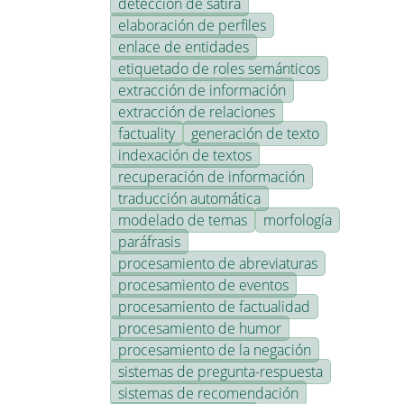
detección de sátira
elaboración de perfiles
enlace de entidades
etiquetado de roles semánticos
extracción de información
extracción de relaciones
factuality
generación de texto
indexación de textos
recuperación de información
traducción automática
modelado de temas
morfología
paráfrasis
procesamiento de abreviaturas
procesamiento de eventos
procesamiento de factualidad
procesamiento de humor
procesamiento de la negación
sistemas de pregunta-respuesta
sistemas de recomendación