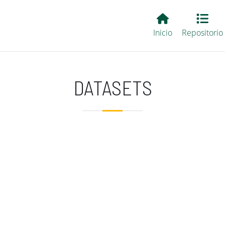
Main EvALL
Inicio
Repositorio
DATASETS