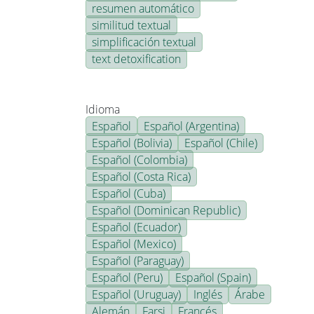
resumen automático
similitud textual
simplificación textual
text detoxification
Idioma
Español
Español (Argentina)
Español (Bolivia)
Español (Chile)
Español (Colombia)
Español (Costa Rica)
Español (Cuba)
Español (Dominican Republic)
Español (Ecuador)
Español (Mexico)
Español (Paraguay)
Español (Peru)
Español (Spain)
Español (Uruguay)
Inglés
Árabe
Alemán
Farsi
Francés