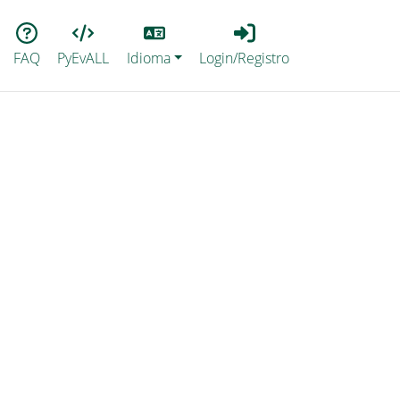
Lang
Login_Registro
FAQ
PyEvALL
Idioma
Login/Registro