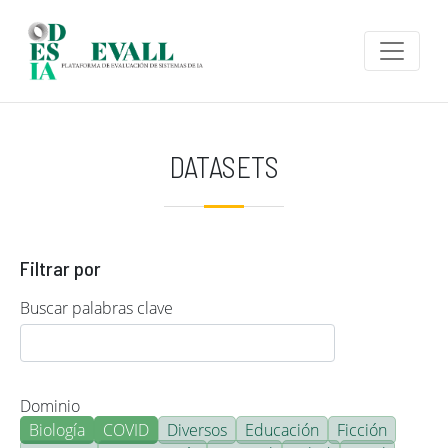
Pasar al contenido principal
DATASETS
Filtrar por
Buscar palabras clave
Dominio
Biología
COVID
Diversos
Educación
Ficción