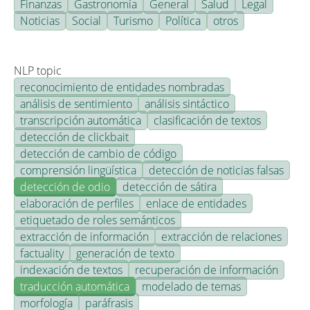
Finanzas
Gastronomía
General
Salud
Legal
Noticias
Social
Turismo
Política
otros
NLP topic
reconocimiento de entidades nombradas
análisis de sentimiento
análisis sintáctico
transcripción automática
clasificación de textos
detección de clickbait
detección de cambio de código
comprensión lingüística
detección de noticias falsas
detección de odio
detección de sátira
elaboración de perfiles
enlace de entidades
etiquetado de roles semánticos
extracción de información
extracción de relaciones
factuality
generación de texto
indexación de textos
recuperación de información
traducción automática
modelado de temas
morfología
paráfrasis