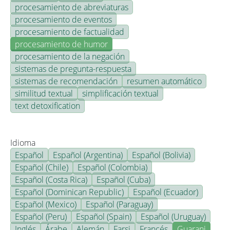
procesamiento de abreviaturas
procesamiento de eventos
procesamiento de factualidad
procesamiento de humor
procesamiento de la negación
sistemas de pregunta-respuesta
sistemas de recomendación
resumen automático
similitud textual
simplificación textual
text detoxification
Idioma
Español
Español (Argentina)
Español (Bolivia)
Español (Chile)
Español (Colombia)
Español (Costa Rica)
Español (Cuba)
Español (Dominican Republic)
Español (Ecuador)
Español (Mexico)
Español (Paraguay)
Español (Peru)
Español (Spain)
Español (Uruguay)
Inglés
Árabe
Alemán
Farsi
Francés
Guarani