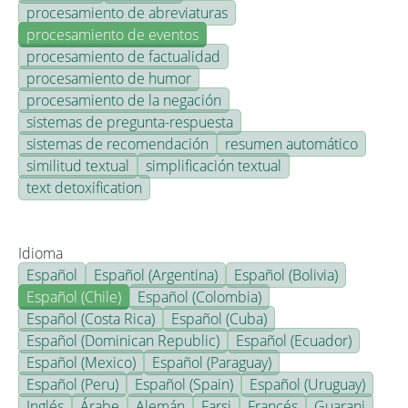
procesamiento de abreviaturas
procesamiento de eventos
procesamiento de factualidad
procesamiento de humor
procesamiento de la negación
sistemas de pregunta-respuesta
sistemas de recomendación
resumen automático
similitud textual
simplificación textual
text detoxification
Idioma
Español
Español (Argentina)
Español (Bolivia)
Español (Chile)
Español (Colombia)
Español (Costa Rica)
Español (Cuba)
Español (Dominican Republic)
Español (Ecuador)
Español (Mexico)
Español (Paraguay)
Español (Peru)
Español (Spain)
Español (Uruguay)
Inglés
Árabe
Alemán
Farsi
Francés
Guarani