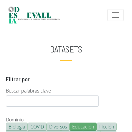
Pasar al contenido principal
DATASETS
Filtrar por
Buscar palabras clave
Dominio
Biología
COVID
Diversos
Educación
Ficción