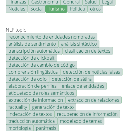
Finanzas
Gastronomía
General
Salud
Legal
Noticias
Social
Turismo
Política
otros
NLP topic
reconocimiento de entidades nombradas
análisis de sentimiento
análisis sintáctico
transcripción automática
clasificación de textos
detección de clickbait
detección de cambio de código
comprensión lingüística
detección de noticias falsas
detección de odio
detección de sátira
elaboración de perfiles
enlace de entidades
etiquetado de roles semánticos
extracción de información
extracción de relaciones
factuality
generación de texto
indexación de textos
recuperación de información
traducción automática
modelado de temas
morfología
paráfrasis