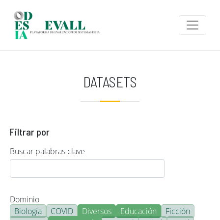
Pasar al contenido principal
DATASETS
Filtrar por
Buscar palabras clave
Dominio
Biología
COVID
Diversos
Educación
Ficción