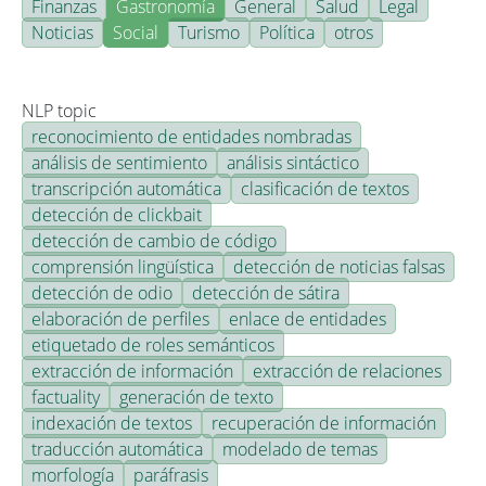
Finanzas
Gastronomía
General
Salud
Legal
Noticias
Social
Turismo
Política
otros
NLP topic
reconocimiento de entidades nombradas
análisis de sentimiento
análisis sintáctico
transcripción automática
clasificación de textos
detección de clickbait
detección de cambio de código
comprensión lingüística
detección de noticias falsas
detección de odio
detección de sátira
elaboración de perfiles
enlace de entidades
etiquetado de roles semánticos
extracción de información
extracción de relaciones
factuality
generación de texto
indexación de textos
recuperación de información
traducción automática
modelado de temas
morfología
paráfrasis