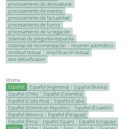
procesamiento de abreviaturas
procesamiento de eventos
procesamiento de factualidad
procesamiento de humor
procesamiento de la negación
sistemas de pregunta-respuesta
sistemas de recomendación
resumen automático
similitud textual
simplificación textual
text detoxification
Idioma
Español
Español (Argentina)
Español (Bolivia)
Español (Chile)
Español (Colombia)
Español (Costa Rica)
Español (Cuba)
Español (Dominican Republic)
Español (Ecuador)
Español (Mexico)
Español (Paraguay)
Español (Peru)
Español (Spain)
Español (Uruguay)
Inglés
Árabe
Alemán
Farsi
Francés
Guarani