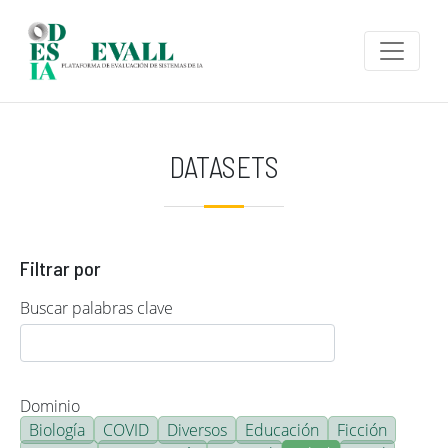
Pasar al contenido principal
DATASETS
Filtrar por
Buscar palabras clave
Dominio
Biología
COVID
Diversos
Educación
Ficción