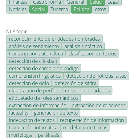
Finanzas
Gastronomía
General
Salud
Legal
Noticias
Social
Turismo
Política
otros
NLP topic
reconocimiento de entidades nombradas
análisis de sentimiento
análisis sintáctico
transcripción automática
clasificación de textos
detección de clickbait
detección de cambio de código
comprensión lingüística
detección de noticias falsas
detección de odio
detección de sátira
elaboración de perfiles
enlace de entidades
etiquetado de roles semánticos
extracción de información
extracción de relaciones
factuality
generación de texto
indexación de textos
recuperación de información
traducción automática
modelado de temas
morfología
paráfrasis