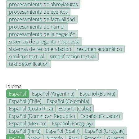
procesamiento de abreviaturas
procesamiento de eventos
procesamiento de factualidad
procesamiento de humor
procesamiento de la negación
sistemas de pregunta-respuesta
sistemas de recomendación
resumen automático
similitud textual
simplificación textual
text detoxification
Idioma
Español
Español (Argentina)
Español (Bolivia)
Español (Chile)
Español (Colombia)
Español (Costa Rica)
Español (Cuba)
Español (Dominican Republic)
Español (Ecuador)
Español (Mexico)
Español (Paraguay)
Español (Peru)
Español (Spain)
Español (Uruguay)
Inglés
Árabe
Alemán
Farsi
Francés
Guarani