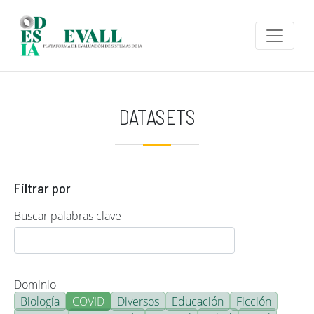
Pasar al contenido principal
DATASETS
Filtrar por
Buscar palabras clave
Dominio
Biología
COVID
Diversos
Educación
Ficción