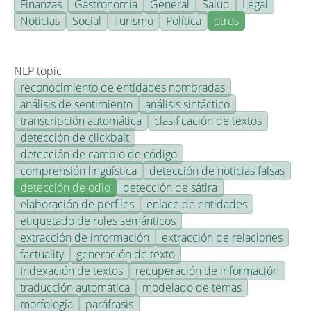
Finanzas
Gastronomía
General
Salud
Legal
Noticias
Social
Turismo
Política
otros
NLP topic
reconocimiento de entidades nombradas
análisis de sentimiento
análisis sintáctico
transcripción automática
clasificación de textos
detección de clickbait
detección de cambio de código
comprensión lingüística
detección de noticias falsas
detección de odio
detección de sátira
elaboración de perfiles
enlace de entidades
etiquetado de roles semánticos
extracción de información
extracción de relaciones
factuality
generación de texto
indexación de textos
recuperación de información
traducción automática
modelado de temas
morfología
paráfrasis