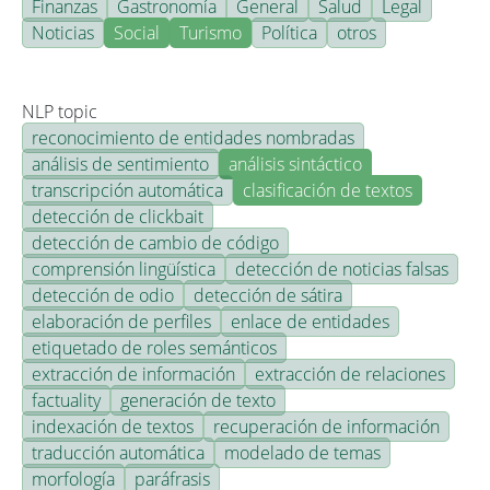
Finanzas
Gastronomía
General
Salud
Legal
Noticias
Social
Turismo
Política
otros
NLP topic
reconocimiento de entidades nombradas
análisis de sentimiento
análisis sintáctico
transcripción automática
clasificación de textos
detección de clickbait
detección de cambio de código
comprensión lingüística
detección de noticias falsas
detección de odio
detección de sátira
elaboración de perfiles
enlace de entidades
etiquetado de roles semánticos
extracción de información
extracción de relaciones
factuality
generación de texto
indexación de textos
recuperación de información
traducción automática
modelado de temas
morfología
paráfrasis