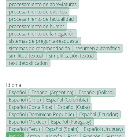
procesamiento de abreviaturas
procesamiento de eventos
procesamiento de factualidad
procesamiento de humor
procesamiento de la negación
sistemas de pregunta-respuesta
sistemas de recomendación
resumen automático
similitud textual
simplificación textual
text detoxification
Idioma
Español
Español (Argentina)
Español (Bolivia)
Español (Chile)
Español (Colombia)
Español (Costa Rica)
Español (Cuba)
Español (Dominican Republic)
Español (Ecuador)
Español (Mexico)
Español (Paraguay)
Español (Peru)
Español (Spain)
Español (Uruguay)
Inglés
Árabe
Alemán
Farsi
Francés
Guarani