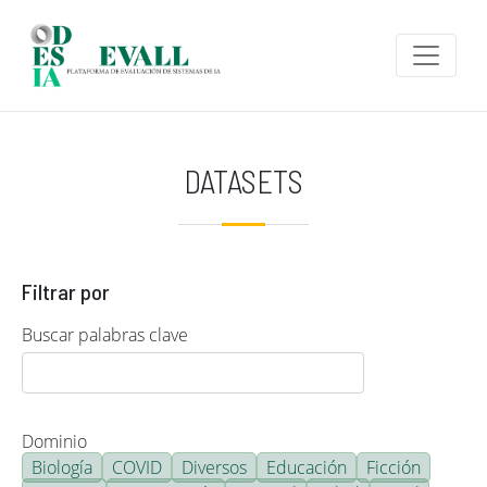
Pasar al contenido principal
DATASETS
Filtrar por
Buscar palabras clave
Dominio
Biología
COVID
Diversos
Educación
Ficción