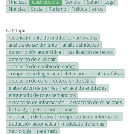
Finanzas
Gastronomía
General
Salud
Legal
Noticias
Social
Turismo
Política
otros
NLP topic
reconocimiento de entidades nombradas
análisis de sentimiento
análisis sintáctico
transcripción automática
clasificación de textos
detección de clickbait
detección de cambio de código
comprensión lingüística
detección de noticias falsas
detección de odio
detección de sátira
elaboración de perfiles
enlace de entidades
etiquetado de roles semánticos
extracción de información
extracción de relaciones
factuality
generación de texto
indexación de textos
recuperación de información
traducción automática
modelado de temas
morfología
paráfrasis