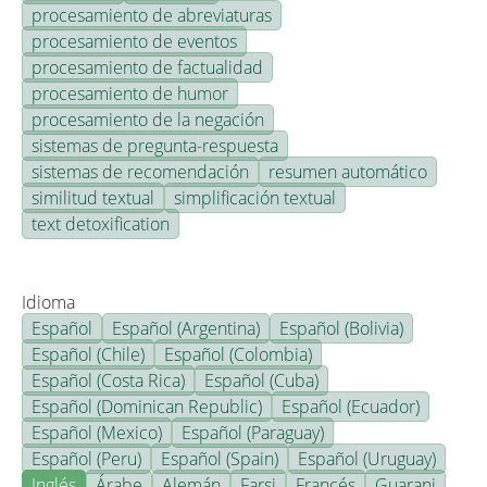
procesamiento de abreviaturas
procesamiento de eventos
procesamiento de factualidad
procesamiento de humor
procesamiento de la negación
sistemas de pregunta-respuesta
sistemas de recomendación
resumen automático
similitud textual
simplificación textual
text detoxification
Idioma
Español
Español (Argentina)
Español (Bolivia)
Español (Chile)
Español (Colombia)
Español (Costa Rica)
Español (Cuba)
Español (Dominican Republic)
Español (Ecuador)
Español (Mexico)
Español (Paraguay)
Español (Peru)
Español (Spain)
Español (Uruguay)
Inglés
Árabe
Alemán
Farsi
Francés
Guarani