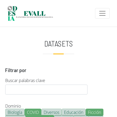
Pasar al contenido principal
DATASETS
Filtrar por
Buscar palabras clave
Dominio
Biología
COVID
Diversos
Educación
Ficción