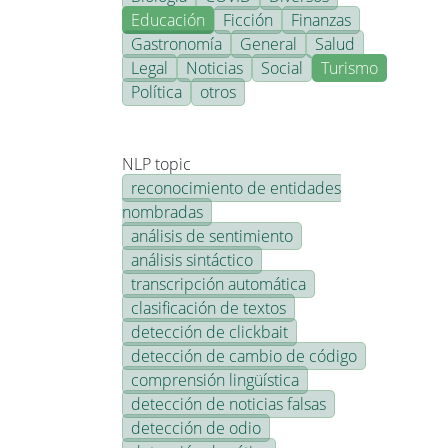
Educación
Ficción
Finanzas
Gastronomía
General
Salud
Legal
Noticias
Social
Turismo
Política
otros
NLP topic
reconocimiento de entidades
nombradas
análisis de sentimiento
análisis sintáctico
transcripción automática
clasificación de textos
detección de clickbait
detección de cambio de código
comprensión lingüística
detección de noticias falsas
detección de odio