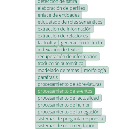
detección de sátira
elaboración de perfiles
enlace de entidades
etiquetado de roles semánticos
extracción de información
extracción de relaciones
factuality
generación de texto
indexación de textos
recuperación de información
traducción automática
modelado de temas
morfología
paráfrasis
procesamiento de abreviaturas
procesamiento de eventos
procesamiento de factualidad
procesamiento de humor
procesamiento de la negación
sistemas de pregunta-respuesta
sistemas de recomendación