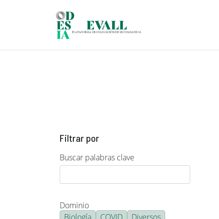
Pasar al contenido principal
Filtrar por
Buscar palabras clave
Dominio
Biología
COVID
Diversos