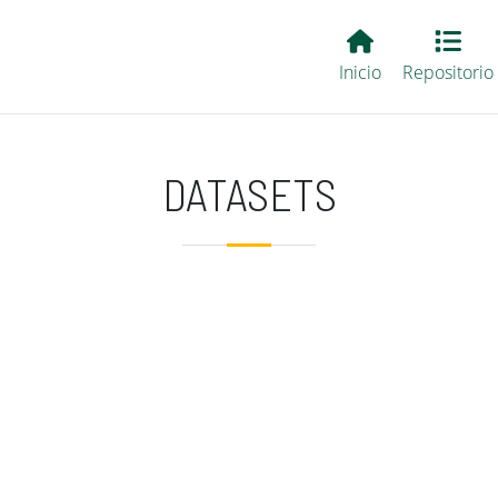
Main EvALL
Inicio
Repositorio
DATASETS