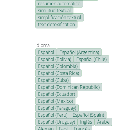
resumen automático
similitud textual
simplificación textual
text detoxification
Idioma
Español
Español (Argentina)
Español (Bolivia)
Español (Chile)
Español (Colombia)
Español (Costa Rica)
Español (Cuba)
Español (Dominican Republic)
Español (Ecuador)
Español (Mexico)
Español (Paraguay)
Español (Peru)
Español (Spain)
Español (Uruguay)
Inglés
Árabe
Alemán
Farsi
Francés