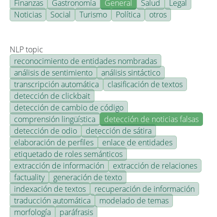
Finanzas
Gastronomía
General
Salud
Legal
Noticias
Social
Turismo
Política
otros
NLP topic
reconocimiento de entidades nombradas
análisis de sentimiento
análisis sintáctico
transcripción automática
clasificación de textos
detección de clickbait
detección de cambio de código
comprensión lingüística
detección de noticias falsas
detección de odio
detección de sátira
elaboración de perfiles
enlace de entidades
etiquetado de roles semánticos
extracción de información
extracción de relaciones
factuality
generación de texto
indexación de textos
recuperación de información
traducción automática
modelado de temas
morfología
paráfrasis