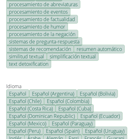
procesamiento de abreviaturas
procesamiento de eventos
procesamiento de factualidad
procesamiento de humor
procesamiento de la negación
sistemas de pregunta-respuesta
sistemas de recomendación
resumen automático
similitud textual
simplificación textual
text detoxification
Idioma
Español
Español (Argentina)
Español (Bolivia)
Español (Chile)
Español (Colombia)
Español (Costa Rica)
Español (Cuba)
Español (Dominican Republic)
Español (Ecuador)
Español (Mexico)
Español (Paraguay)
Español (Peru)
Español (Spain)
Español (Uruguay)
Inglés
Árabe
Alemán
Farsi
Francés
Guarani