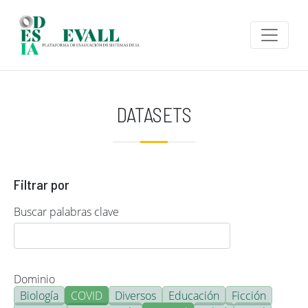
Pasar al contenido principal
DATASETS
Filtrar por
Buscar palabras clave
Dominio
Biología
COVID
Diversos
Educación
Ficción