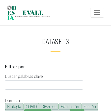
Pasar al contenido principal
DATASETS
Filtrar por
Buscar palabras clave
Dominio
Biología
COVID
Diversos
Educación
Ficción