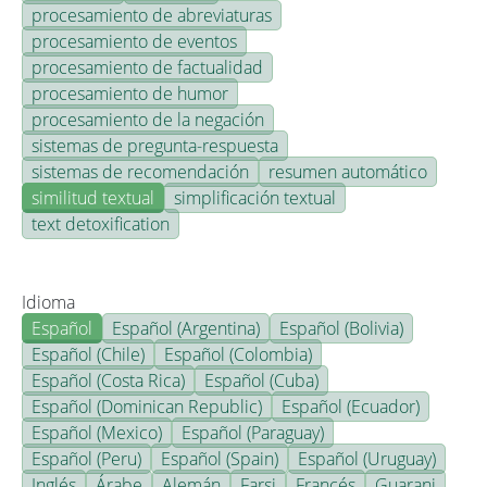
procesamiento de abreviaturas
procesamiento de eventos
procesamiento de factualidad
procesamiento de humor
procesamiento de la negación
sistemas de pregunta-respuesta
sistemas de recomendación
resumen automático
similitud textual
simplificación textual
text detoxification
Idioma
Español
Español (Argentina)
Español (Bolivia)
Español (Chile)
Español (Colombia)
Español (Costa Rica)
Español (Cuba)
Español (Dominican Republic)
Español (Ecuador)
Español (Mexico)
Español (Paraguay)
Español (Peru)
Español (Spain)
Español (Uruguay)
Inglés
Árabe
Alemán
Farsi
Francés
Guarani