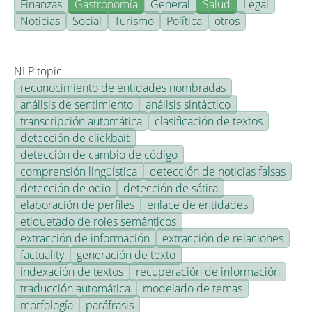
Finanzas
Gastronomía
General
Salud
Legal
Noticias
Social
Turismo
Política
otros
NLP topic
reconocimiento de entidades nombradas
análisis de sentimiento
análisis sintáctico
transcripción automática
clasificación de textos
detección de clickbait
detección de cambio de código
comprensión lingüística
detección de noticias falsas
detección de odio
detección de sátira
elaboración de perfiles
enlace de entidades
etiquetado de roles semánticos
extracción de información
extracción de relaciones
factuality
generación de texto
indexación de textos
recuperación de información
traducción automática
modelado de temas
morfología
paráfrasis