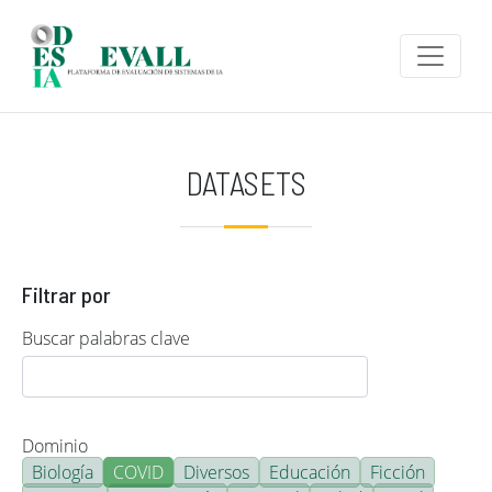
Pasar al contenido principal
DATASETS
Filtrar por
Buscar palabras clave
Dominio
Biología
COVID
Diversos
Educación
Ficción