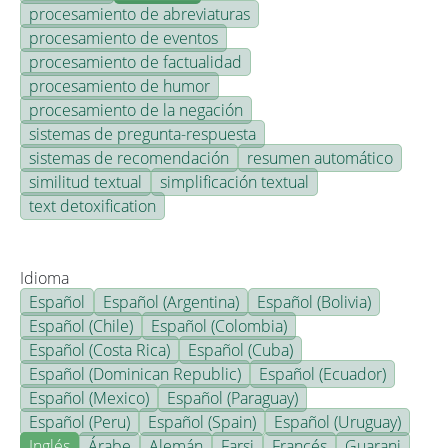
procesamiento de abreviaturas
procesamiento de eventos
procesamiento de factualidad
procesamiento de humor
procesamiento de la negación
sistemas de pregunta-respuesta
sistemas de recomendación
resumen automático
similitud textual
simplificación textual
text detoxification
Idioma
Español
Español (Argentina)
Español (Bolivia)
Español (Chile)
Español (Colombia)
Español (Costa Rica)
Español (Cuba)
Español (Dominican Republic)
Español (Ecuador)
Español (Mexico)
Español (Paraguay)
Español (Peru)
Español (Spain)
Español (Uruguay)
Inglés
Árabe
Alemán
Farsi
Francés
Guarani