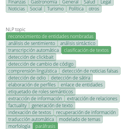
Finanzas
Gastronomía
General
Salud
Legal
Noticias
Social
Turismo
Política
otros
NLP topic
reconocimiento de entidades nombradas
análisis de sentimiento
análisis sintáctico
transcripción automática
clasificación de textos
detección de clickbait
detección de cambio de código
comprensión lingüística
detección de noticias falsas
detección de odio
detección de sátira
elaboración de perfiles
enlace de entidades
etiquetado de roles semánticos
extracción de información
extracción de relaciones
factuality
generación de texto
indexación de textos
recuperación de información
traducción automática
modelado de temas
morfología
paráfrasis