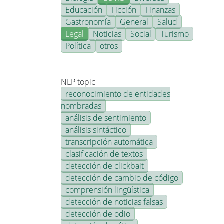
Educación
Ficción
Finanzas
Gastronomía
General
Salud
Legal
Noticias
Social
Turismo
Política
otros
NLP topic
reconocimiento de entidades
nombradas
análisis de sentimiento
análisis sintáctico
transcripción automática
clasificación de textos
detección de clickbait
detección de cambio de código
comprensión lingüística
detección de noticias falsas
detección de odio