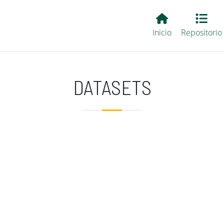
Main EvALL
Inicio
Repositorio
DATASETS