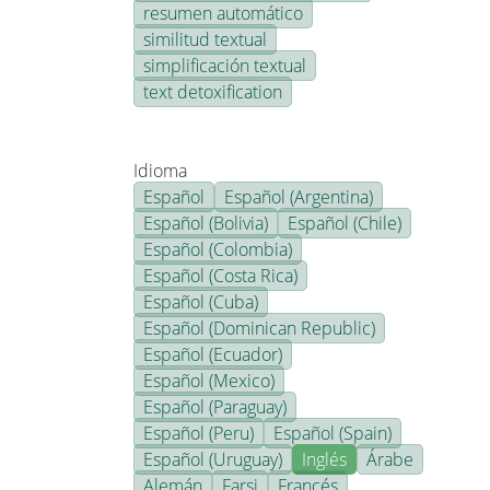
resumen automático
similitud textual
simplificación textual
text detoxification
Idioma
Español
Español (Argentina)
Español (Bolivia)
Español (Chile)
Español (Colombia)
Español (Costa Rica)
Español (Cuba)
Español (Dominican Republic)
Español (Ecuador)
Español (Mexico)
Español (Paraguay)
Español (Peru)
Español (Spain)
Español (Uruguay)
Inglés
Árabe
Alemán
Farsi
Francés