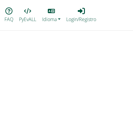
Lang
Login_Registro
FAQ
PyEvALL
Idioma
Login/Registro