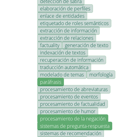
detección de sátira
elaboración de perfiles
enlace de entidades
etiquetado de roles semánticos
extracción de información
extracción de relaciones
factuality
generación de texto
indexación de textos
recuperación de información
traducción automática
modelado de temas
morfología
paráfrasis
procesamiento de abreviaturas
procesamiento de eventos
procesamiento de factualidad
procesamiento de humor
procesamiento de la negación
sistemas de pregunta-respuesta
sistemas de recomendación