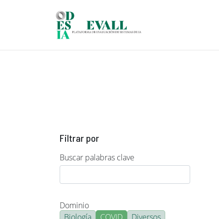
Pasar al contenido principal
Filtrar por
Buscar palabras clave
Dominio
Biología
COVID
Diversos