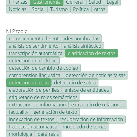
Finanzas
Gastronomía
General
Salud
Legal
Noticias
Social
Turismo
Política
otros
NLP topic
reconocimiento de entidades nombradas
análisis de sentimiento
análisis sintáctico
transcripción automática
clasificación de textos
detección de clickbait
detección de cambio de código
comprensión lingüística
detección de noticias falsas
detección de odio
detección de sátira
elaboración de perfiles
enlace de entidades
etiquetado de roles semánticos
extracción de información
extracción de relaciones
factuality
generación de texto
indexación de textos
recuperación de información
traducción automática
modelado de temas
morfología
paráfrasis