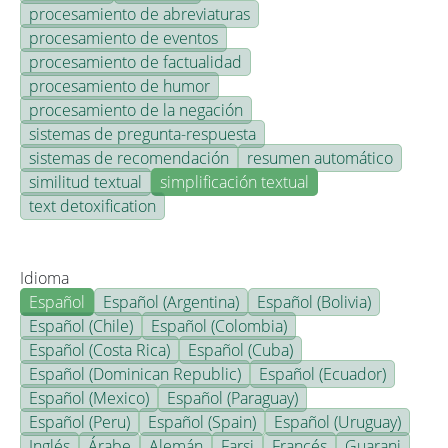
procesamiento de abreviaturas
procesamiento de eventos
procesamiento de factualidad
procesamiento de humor
procesamiento de la negación
sistemas de pregunta-respuesta
sistemas de recomendación
resumen automático
similitud textual
simplificación textual
text detoxification
Idioma
Español
Español (Argentina)
Español (Bolivia)
Español (Chile)
Español (Colombia)
Español (Costa Rica)
Español (Cuba)
Español (Dominican Republic)
Español (Ecuador)
Español (Mexico)
Español (Paraguay)
Español (Peru)
Español (Spain)
Español (Uruguay)
Inglés
Árabe
Alemán
Farsi
Francés
Guarani