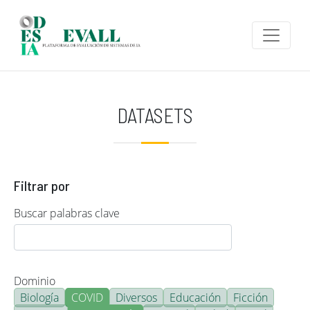
Pasar al contenido principal
DATASETS
Filtrar por
Buscar palabras clave
Dominio
Biología
COVID
Diversos
Educación
Ficción