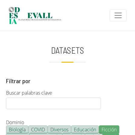
Pasar al contenido principal
DATASETS
Filtrar por
Buscar palabras clave
Dominio
Biología
COVID
Diversos
Educación
Ficción