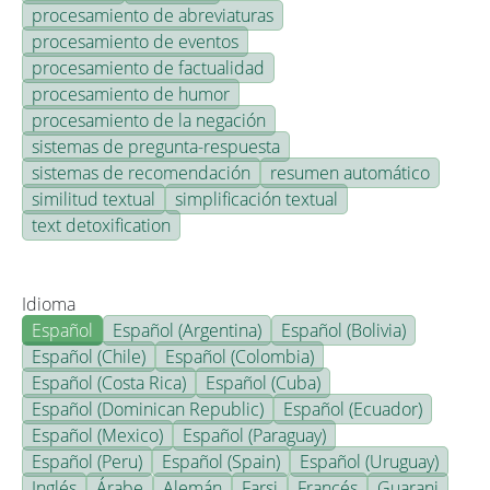
procesamiento de abreviaturas
procesamiento de eventos
procesamiento de factualidad
procesamiento de humor
procesamiento de la negación
sistemas de pregunta-respuesta
sistemas de recomendación
resumen automático
similitud textual
simplificación textual
text detoxification
Idioma
Español
Español (Argentina)
Español (Bolivia)
Español (Chile)
Español (Colombia)
Español (Costa Rica)
Español (Cuba)
Español (Dominican Republic)
Español (Ecuador)
Español (Mexico)
Español (Paraguay)
Español (Peru)
Español (Spain)
Español (Uruguay)
Inglés
Árabe
Alemán
Farsi
Francés
Guarani