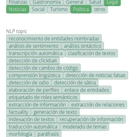
Finanzas
Gastronomía
General
Salud
Legal
Noticias
Social
Turismo
Política
otros
NLP topic
reconocimiento de entidades nombradas
análisis de sentimiento
análisis sintáctico
transcripción automática
clasificación de textos
detección de clickbait
detección de cambio de código
comprensión lingüística
detección de noticias falsas
detección de odio
detección de sátira
elaboración de perfiles
enlace de entidades
etiquetado de roles semánticos
extracción de información
extracción de relaciones
factuality
generación de texto
indexación de textos
recuperación de información
traducción automática
modelado de temas
morfología
paráfrasis