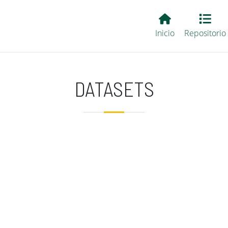
Main EvALL
Inicio
Repositorio
DATASETS