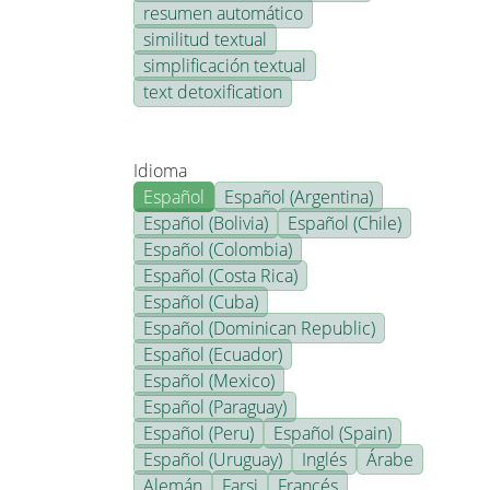
resumen automático
similitud textual
simplificación textual
text detoxification
Idioma
Español
Español (Argentina)
Español (Bolivia)
Español (Chile)
Español (Colombia)
Español (Costa Rica)
Español (Cuba)
Español (Dominican Republic)
Español (Ecuador)
Español (Mexico)
Español (Paraguay)
Español (Peru)
Español (Spain)
Español (Uruguay)
Inglés
Árabe
Alemán
Farsi
Francés