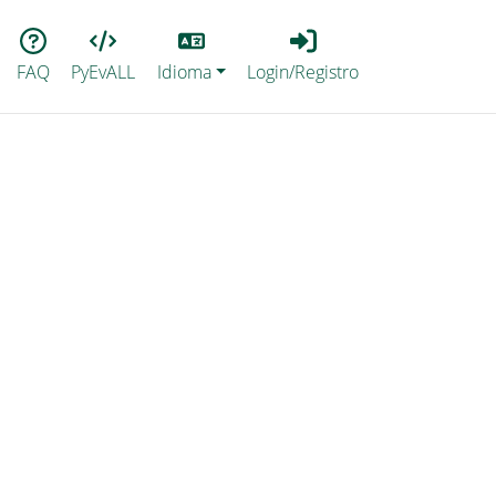
Lang
Login_Registro
FAQ
PyEvALL
Idioma
Login/Registro