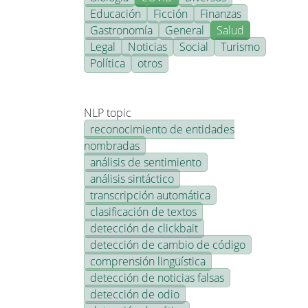
Educación
Ficción
Finanzas
Gastronomía
General
Salud
Legal
Noticias
Social
Turismo
Política
otros
NLP topic
reconocimiento de entidades
nombradas
análisis de sentimiento
análisis sintáctico
transcripción automática
clasificación de textos
detección de clickbait
detección de cambio de código
comprensión lingüística
detección de noticias falsas
detección de odio