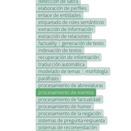
detección de sátira
elaboración de perfiles
enlace de entidades
etiquetado de roles semánticos
extracción de información
extracción de relaciones
factuality
generación de texto
indexación de textos
recuperación de información
traducción automática
modelado de temas
morfología
paráfrasis
procesamiento de abreviaturas
procesamiento de eventos
procesamiento de factualidad
procesamiento de humor
procesamiento de la negación
sistemas de pregunta-respuesta
sistemas de recomendación