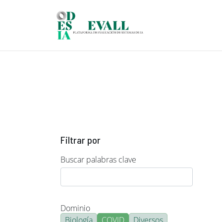
Pasar al contenido principal
Filtrar por
Buscar palabras clave
Dominio
Biología
COVID
Diversos