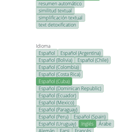
resumen automático
similitud textual
simplificación textual
text detoxification
Idioma
Español
Español (Argentina)
Español (Bolivia)
Español (Chile)
Español (Colombia)
Español (Costa Rica)
Español (Cuba)
Español (Dominican Republic)
Español (Ecuador)
Español (Mexico)
Español (Paraguay)
Español (Peru)
Español (Spain)
Español (Uruguay)
Inglés
Árabe
Alemán
Farsi
Francés