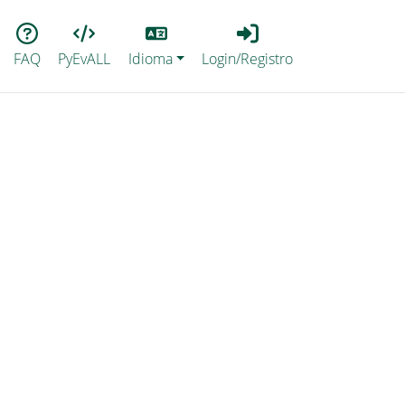
Lang
Login_Registro
FAQ
PyEvALL
Idioma
Login/Registro