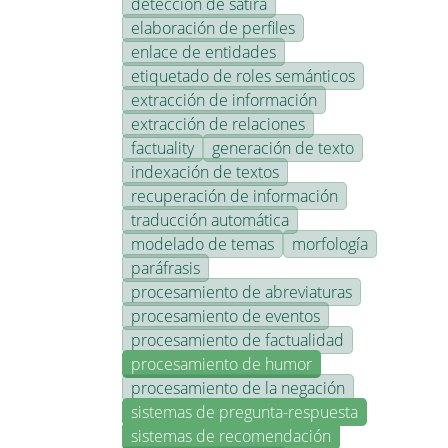
detección de sátira
elaboración de perfiles
enlace de entidades
etiquetado de roles semánticos
extracción de información
extracción de relaciones
factuality
generación de texto
indexación de textos
recuperación de información
traducción automática
modelado de temas
morfología
paráfrasis
procesamiento de abreviaturas
procesamiento de eventos
procesamiento de factualidad
procesamiento de humor
procesamiento de la negación
sistemas de pregunta-respuesta
sistemas de recomendación