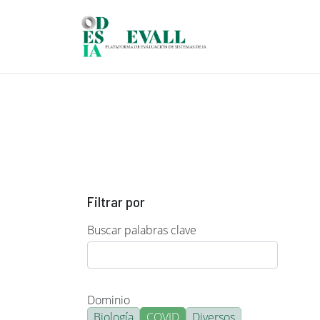
Pasar al contenido principal
Filtrar por
Buscar palabras clave
Dominio
Biología
COVID
Diversos