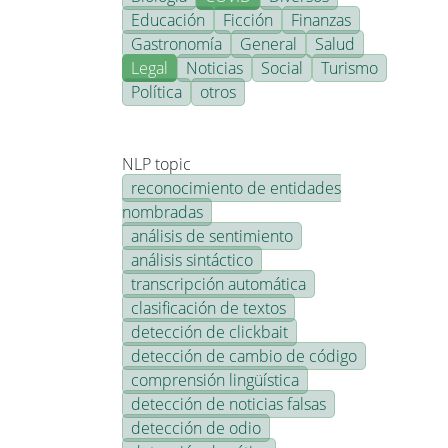
Educación
Ficción
Finanzas
Gastronomía
General
Salud
Legal
Noticias
Social
Turismo
Política
otros
NLP topic
reconocimiento de entidades
nombradas
análisis de sentimiento
análisis sintáctico
transcripción automática
clasificación de textos
detección de clickbait
detección de cambio de código
comprensión lingüística
detección de noticias falsas
detección de odio