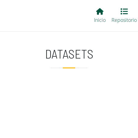
Main EvALL
Inicio
Repositorio
DATASETS