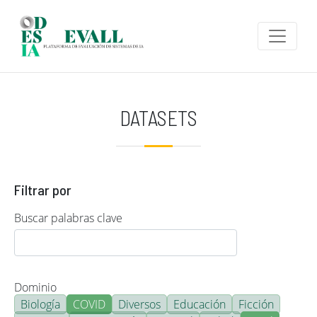
Pasar al contenido principal
DATASETS
Filtrar por
Buscar palabras clave
Dominio
Biología
COVID
Diversos
Educación
Ficción