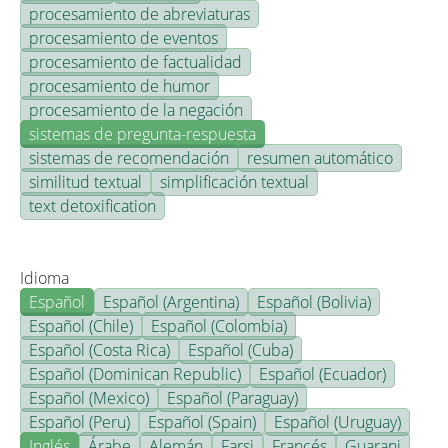
procesamiento de abreviaturas
procesamiento de eventos
procesamiento de factualidad
procesamiento de humor
procesamiento de la negación
sistemas de pregunta-respuesta
sistemas de recomendación
resumen automático
similitud textual
simplificación textual
text detoxification
Idioma
Español
Español (Argentina)
Español (Bolivia)
Español (Chile)
Español (Colombia)
Español (Costa Rica)
Español (Cuba)
Español (Dominican Republic)
Español (Ecuador)
Español (Mexico)
Español (Paraguay)
Español (Peru)
Español (Spain)
Español (Uruguay)
Inglés
Árabe
Alemán
Farsi
Francés
Guarani