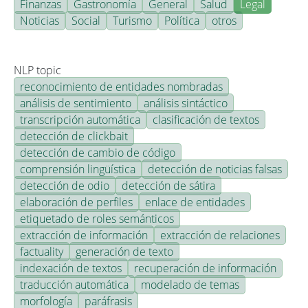
Finanzas
Gastronomía
General
Salud
Legal
Noticias
Social
Turismo
Política
otros
NLP topic
reconocimiento de entidades nombradas
análisis de sentimiento
análisis sintáctico
transcripción automática
clasificación de textos
detección de clickbait
detección de cambio de código
comprensión lingüística
detección de noticias falsas
detección de odio
detección de sátira
elaboración de perfiles
enlace de entidades
etiquetado de roles semánticos
extracción de información
extracción de relaciones
factuality
generación de texto
indexación de textos
recuperación de información
traducción automática
modelado de temas
morfología
paráfrasis