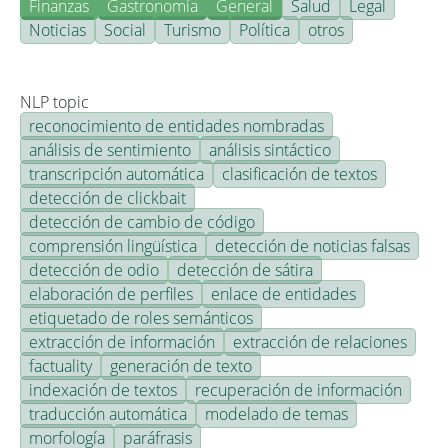
Finanzas
Gastronomía
General
Salud
Legal
Noticias
Social
Turismo
Política
otros
NLP topic
reconocimiento de entidades nombradas
análisis de sentimiento
análisis sintáctico
transcripción automática
clasificación de textos
detección de clickbait
detección de cambio de código
comprensión lingüística
detección de noticias falsas
detección de odio
detección de sátira
elaboración de perfiles
enlace de entidades
etiquetado de roles semánticos
extracción de información
extracción de relaciones
factuality
generación de texto
indexación de textos
recuperación de información
traducción automática
modelado de temas
morfología
paráfrasis