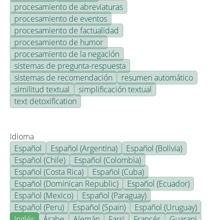
procesamiento de abreviaturas
procesamiento de eventos
procesamiento de factualidad
procesamiento de humor
procesamiento de la negación
sistemas de pregunta-respuesta
sistemas de recomendación
resumen automático
similitud textual
simplificación textual
text detoxification
Idioma
Español
Español (Argentina)
Español (Bolivia)
Español (Chile)
Español (Colombia)
Español (Costa Rica)
Español (Cuba)
Español (Dominican Republic)
Español (Ecuador)
Español (Mexico)
Español (Paraguay)
Español (Peru)
Español (Spain)
Español (Uruguay)
Inglés
Árabe
Alemán
Farsi
Francés
Guarani