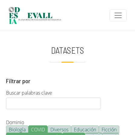
Pasar al contenido principal
DATASETS
Filtrar por
Buscar palabras clave
Dominio
Biología
COVID
Diversos
Educación
Ficción