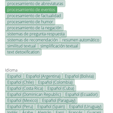
procesamiento de abreviaturas
procesamiento de eventos
procesamiento de factualidad
procesamiento de humor
procesamiento de la negación
sistemas de pregunta-respuesta
sistemas de recomendación
resumen automático
similitud textual
simplificación textual
text detoxification
Idioma
Español
Español (Argentina)
Español (Bolivia)
Español (Chile)
Español (Colombia)
Español (Costa Rica)
Español (Cuba)
Español (Dominican Republic)
Español (Ecuador)
Español (Mexico)
Español (Paraguay)
Español (Peru)
Español (Spain)
Español (Uruguay)
Inglés
Árabe
Alemán
Farsi
Francés
Guarani