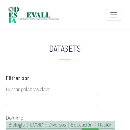
Pasar al contenido principal
DATASETS
Filtrar por
Buscar palabras clave
Dominio
Biología
COVID
Diversos
Educación
Ficción