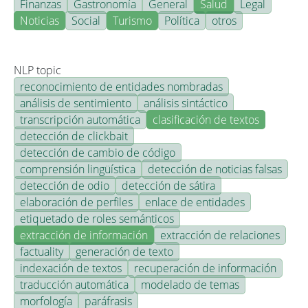
Finanzas
Gastronomía
General
Salud
Legal
Noticias
Social
Turismo
Política
otros
NLP topic
reconocimiento de entidades nombradas
análisis de sentimiento
análisis sintáctico
transcripción automática
clasificación de textos
detección de clickbait
detección de cambio de código
comprensión lingüística
detección de noticias falsas
detección de odio
detección de sátira
elaboración de perfiles
enlace de entidades
etiquetado de roles semánticos
extracción de información
extracción de relaciones
factuality
generación de texto
indexación de textos
recuperación de información
traducción automática
modelado de temas
morfología
paráfrasis