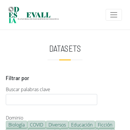
Pasar al contenido principal
DATASETS
Filtrar por
Buscar palabras clave
Dominio
Biología
COVID
Diversos
Educación
Ficción