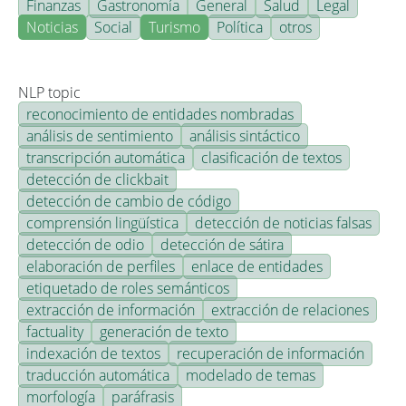
Finanzas
Gastronomía
General
Salud
Legal
Noticias
Social
Turismo
Política
otros
NLP topic
reconocimiento de entidades nombradas
análisis de sentimiento
análisis sintáctico
transcripción automática
clasificación de textos
detección de clickbait
detección de cambio de código
comprensión lingüística
detección de noticias falsas
detección de odio
detección de sátira
elaboración de perfiles
enlace de entidades
etiquetado de roles semánticos
extracción de información
extracción de relaciones
factuality
generación de texto
indexación de textos
recuperación de información
traducción automática
modelado de temas
morfología
paráfrasis