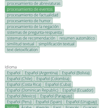
procesamiento de abreviaturas
procesamiento de eventos
procesamiento de factualidad
procesamiento de humor
procesamiento de la negación
sistemas de pregunta-respuesta
sistemas de recomendación
resumen automático
similitud textual
simplificación textual
text detoxification
Idioma
Español
Español (Argentina)
Español (Bolivia)
Español (Chile)
Español (Colombia)
Español (Costa Rica)
Español (Cuba)
Español (Dominican Republic)
Español (Ecuador)
Español (Mexico)
Español (Paraguay)
Español (Peru)
Español (Spain)
Español (Uruguay)
Inglés
Árabe
Alemán
Farsi
Francés
Guarani