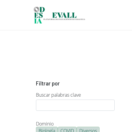
Pasar al contenido principal
Filtrar por
Buscar palabras clave
Dominio
Biología
COVID
Diversos