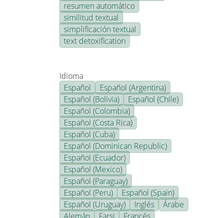
resumen automático
similitud textual
simplificación textual
text detoxification
Idioma
Español
Español (Argentina)
Español (Bolivia)
Español (Chile)
Español (Colombia)
Español (Costa Rica)
Español (Cuba)
Español (Dominican Republic)
Español (Ecuador)
Español (Mexico)
Español (Paraguay)
Español (Peru)
Español (Spain)
Español (Uruguay)
Inglés
Árabe
Alemán
Farsi
Francés