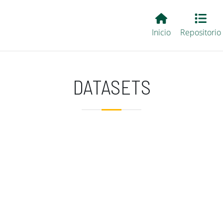
Main EvALL
Inicio
Repositorio
DATASETS