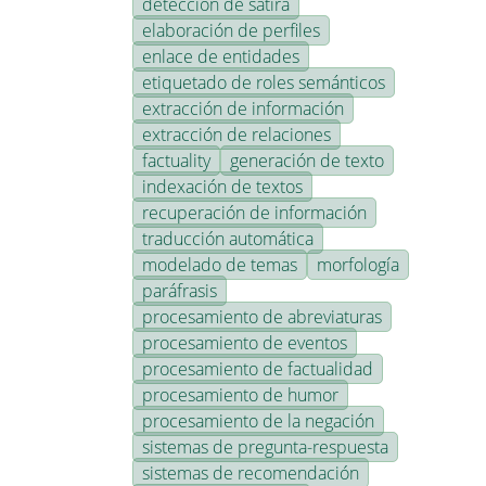
detección de sátira
elaboración de perfiles
enlace de entidades
etiquetado de roles semánticos
extracción de información
extracción de relaciones
factuality
generación de texto
indexación de textos
recuperación de información
traducción automática
modelado de temas
morfología
paráfrasis
procesamiento de abreviaturas
procesamiento de eventos
procesamiento de factualidad
procesamiento de humor
procesamiento de la negación
sistemas de pregunta-respuesta
sistemas de recomendación