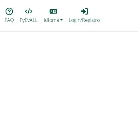
Lang
Login_Registro
FAQ
PyEvALL
Idioma
Login/Registro