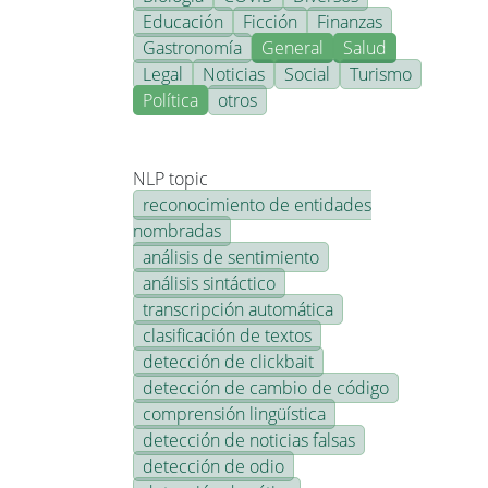
Educación
Ficción
Finanzas
Gastronomía
General
Salud
Legal
Noticias
Social
Turismo
Política
otros
NLP topic
reconocimiento de entidades
nombradas
análisis de sentimiento
análisis sintáctico
transcripción automática
clasificación de textos
detección de clickbait
detección de cambio de código
comprensión lingüística
detección de noticias falsas
detección de odio