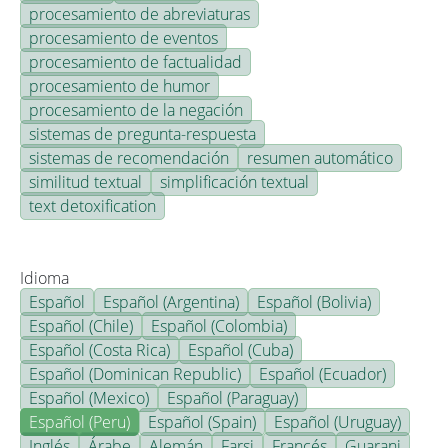
procesamiento de abreviaturas
procesamiento de eventos
procesamiento de factualidad
procesamiento de humor
procesamiento de la negación
sistemas de pregunta-respuesta
sistemas de recomendación
resumen automático
similitud textual
simplificación textual
text detoxification
Idioma
Español
Español (Argentina)
Español (Bolivia)
Español (Chile)
Español (Colombia)
Español (Costa Rica)
Español (Cuba)
Español (Dominican Republic)
Español (Ecuador)
Español (Mexico)
Español (Paraguay)
Español (Peru)
Español (Spain)
Español (Uruguay)
Inglés
Árabe
Alemán
Farsi
Francés
Guarani