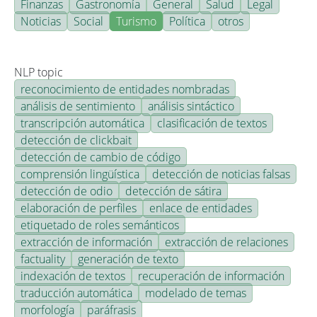
Finanzas
Gastronomía
General
Salud
Legal
Noticias
Social
Turismo
Política
otros
NLP topic
reconocimiento de entidades nombradas
análisis de sentimiento
análisis sintáctico
transcripción automática
clasificación de textos
detección de clickbait
detección de cambio de código
comprensión lingüística
detección de noticias falsas
detección de odio
detección de sátira
elaboración de perfiles
enlace de entidades
etiquetado de roles semánticos
extracción de información
extracción de relaciones
factuality
generación de texto
indexación de textos
recuperación de información
traducción automática
modelado de temas
morfología
paráfrasis