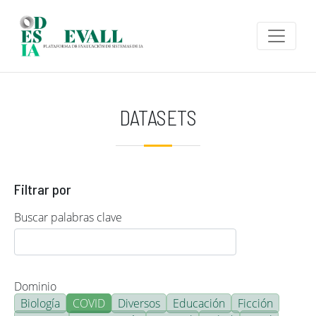
Pasar al contenido principal
DATASETS
Filtrar por
Buscar palabras clave
Dominio
Biología
COVID
Diversos
Educación
Ficción