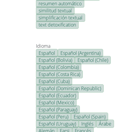
resumen automático
similitud textual
simplificación textual
text detoxification
Idioma
Español
Español (Argentina)
Español (Bolivia)
Español (Chile)
Español (Colombia)
Español (Costa Rica)
Español (Cuba)
Español (Dominican Republic)
Español (Ecuador)
Español (Mexico)
Español (Paraguay)
Español (Peru)
Español (Spain)
Español (Uruguay)
Inglés
Árabe
Alemán
Farsi
Francés