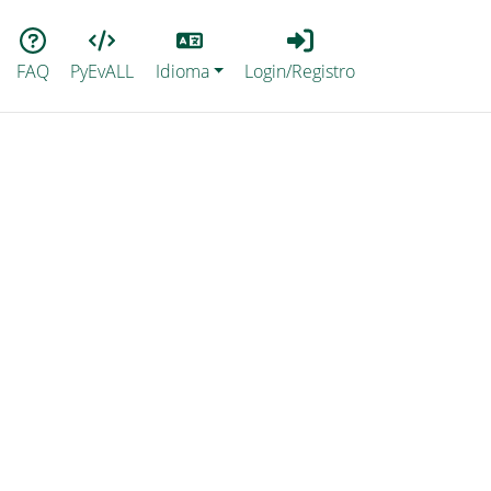
Lang
Login_Registro
FAQ
PyEvALL
Idioma
Login/Registro