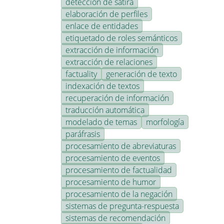
detección de sátira
elaboración de perfiles
enlace de entidades
etiquetado de roles semánticos
extracción de información
extracción de relaciones
factuality
generación de texto
indexación de textos
recuperación de información
traducción automática
modelado de temas
morfología
paráfrasis
procesamiento de abreviaturas
procesamiento de eventos
procesamiento de factualidad
procesamiento de humor
procesamiento de la negación
sistemas de pregunta-respuesta
sistemas de recomendación