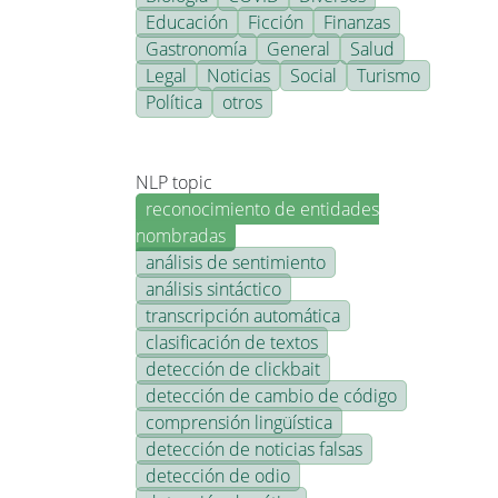
Educación
Ficción
Finanzas
Gastronomía
General
Salud
Legal
Noticias
Social
Turismo
Política
otros
NLP topic
reconocimiento de entidades
nombradas
análisis de sentimiento
análisis sintáctico
transcripción automática
clasificación de textos
detección de clickbait
detección de cambio de código
comprensión lingüística
detección de noticias falsas
detección de odio