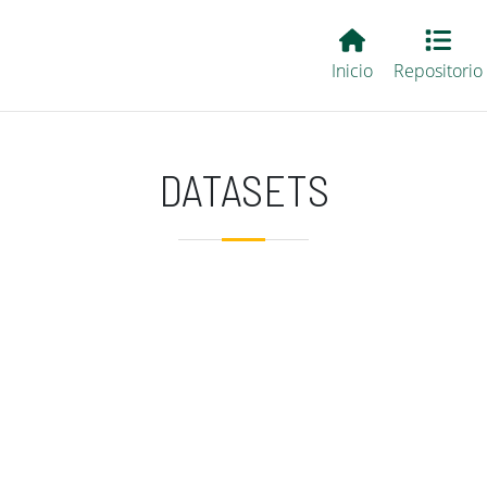
Main EvALL
Inicio
Repositorio
DATASETS