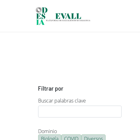
Pasar al contenido principal
Filtrar por
Buscar palabras clave
Dominio
Biología
COVID
Diversos