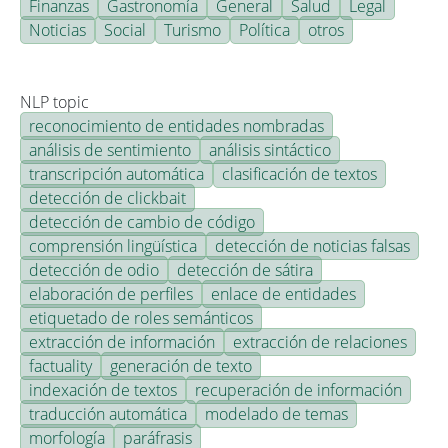
Finanzas
Gastronomía
General
Salud
Legal
Noticias
Social
Turismo
Política
otros
NLP topic
reconocimiento de entidades nombradas
análisis de sentimiento
análisis sintáctico
transcripción automática
clasificación de textos
detección de clickbait
detección de cambio de código
comprensión lingüística
detección de noticias falsas
detección de odio
detección de sátira
elaboración de perfiles
enlace de entidades
etiquetado de roles semánticos
extracción de información
extracción de relaciones
factuality
generación de texto
indexación de textos
recuperación de información
traducción automática
modelado de temas
morfología
paráfrasis