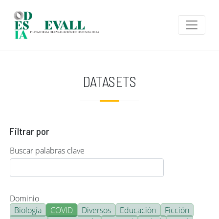
Pasar al contenido principal
DATASETS
Filtrar por
Buscar palabras clave
Dominio
Biología
COVID
Diversos
Educación
Ficción