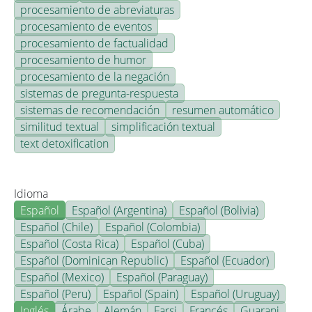
procesamiento de abreviaturas
procesamiento de eventos
procesamiento de factualidad
procesamiento de humor
procesamiento de la negación
sistemas de pregunta-respuesta
sistemas de recomendación
resumen automático
similitud textual
simplificación textual
text detoxification
Idioma
Español
Español (Argentina)
Español (Bolivia)
Español (Chile)
Español (Colombia)
Español (Costa Rica)
Español (Cuba)
Español (Dominican Republic)
Español (Ecuador)
Español (Mexico)
Español (Paraguay)
Español (Peru)
Español (Spain)
Español (Uruguay)
Inglés
Árabe
Alemán
Farsi
Francés
Guarani