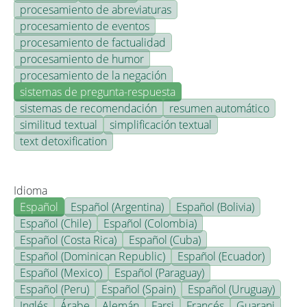
procesamiento de abreviaturas
procesamiento de eventos
procesamiento de factualidad
procesamiento de humor
procesamiento de la negación
sistemas de pregunta-respuesta
sistemas de recomendación
resumen automático
similitud textual
simplificación textual
text detoxification
Idioma
Español
Español (Argentina)
Español (Bolivia)
Español (Chile)
Español (Colombia)
Español (Costa Rica)
Español (Cuba)
Español (Dominican Republic)
Español (Ecuador)
Español (Mexico)
Español (Paraguay)
Español (Peru)
Español (Spain)
Español (Uruguay)
Inglés
Árabe
Alemán
Farsi
Francés
Guarani