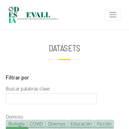
Pasar al contenido principal
DATASETS
Filtrar por
Buscar palabras clave
Dominio
Biología
COVID
Diversos
Educación
Ficción