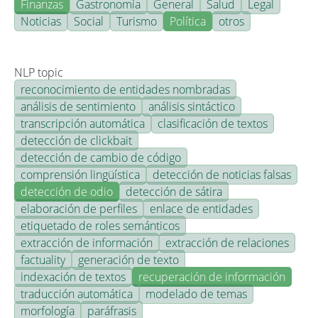
Finanzas
Gastronomía
General
Salud
Legal
Noticias
Social
Turismo
Política
otros
NLP topic
reconocimiento de entidades nombradas
análisis de sentimiento
análisis sintáctico
transcripción automática
clasificación de textos
detección de clickbait
detección de cambio de código
comprensión lingüística
detección de noticias falsas
detección de odio
detección de sátira
elaboración de perfiles
enlace de entidades
etiquetado de roles semánticos
extracción de información
extracción de relaciones
factuality
generación de texto
indexación de textos
recuperación de información
traducción automática
modelado de temas
morfología
paráfrasis