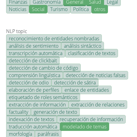
Finanzas
Gastronomía
General
Salud
Legal
Noticias
Social
Turismo
Política
otros
NLP topic
reconocimiento de entidades nombradas
análisis de sentimiento
análisis sintáctico
transcripción automática
clasificación de textos
detección de clickbait
detección de cambio de código
comprensión lingüística
detección de noticias falsas
detección de odio
detección de sátira
elaboración de perfiles
enlace de entidades
etiquetado de roles semánticos
extracción de información
extracción de relaciones
factuality
generación de texto
indexación de textos
recuperación de información
traducción automática
modelado de temas
morfología
paráfrasis