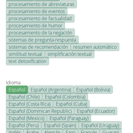
procesamiento de abreviaturas
procesamiento de eventos
procesamiento de factualidad
procesamiento de humor
procesamiento de la negación
sistemas de pregunta-respuesta
sistemas de recomendación
resumen automático
similitud textual
simplificación textual
text detoxification
Idioma
Español
Español (Argentina)
Español (Bolivia)
Español (Chile)
Español (Colombia)
Español (Costa Rica)
Español (Cuba)
Español (Dominican Republic)
Español (Ecuador)
Español (Mexico)
Español (Paraguay)
Español (Peru)
Español (Spain)
Español (Uruguay)
Inglés
Árabe
Alemán
Farsi
Francés
Guarani