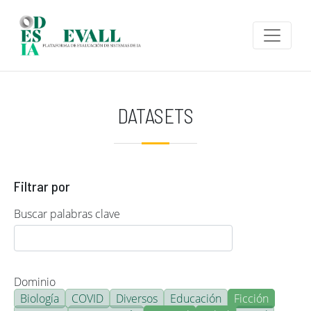
Pasar al contenido principal
DATASETS
Filtrar por
Buscar palabras clave
Dominio
Biología
COVID
Diversos
Educación
Ficción