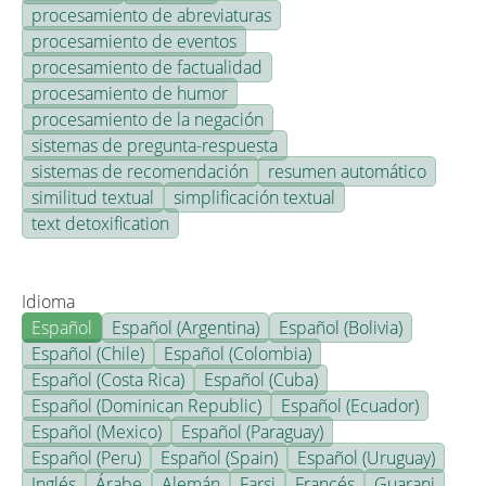
procesamiento de abreviaturas
procesamiento de eventos
procesamiento de factualidad
procesamiento de humor
procesamiento de la negación
sistemas de pregunta-respuesta
sistemas de recomendación
resumen automático
similitud textual
simplificación textual
text detoxification
Idioma
Español
Español (Argentina)
Español (Bolivia)
Español (Chile)
Español (Colombia)
Español (Costa Rica)
Español (Cuba)
Español (Dominican Republic)
Español (Ecuador)
Español (Mexico)
Español (Paraguay)
Español (Peru)
Español (Spain)
Español (Uruguay)
Inglés
Árabe
Alemán
Farsi
Francés
Guarani