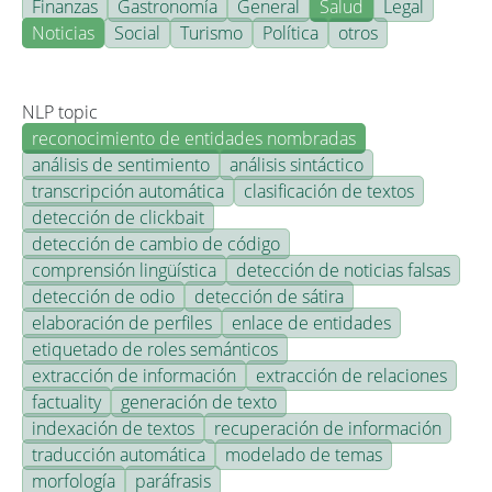
Finanzas
Gastronomía
General
Salud
Legal
Noticias
Social
Turismo
Política
otros
NLP topic
reconocimiento de entidades nombradas
análisis de sentimiento
análisis sintáctico
transcripción automática
clasificación de textos
detección de clickbait
detección de cambio de código
comprensión lingüística
detección de noticias falsas
detección de odio
detección de sátira
elaboración de perfiles
enlace de entidades
etiquetado de roles semánticos
extracción de información
extracción de relaciones
factuality
generación de texto
indexación de textos
recuperación de información
traducción automática
modelado de temas
morfología
paráfrasis