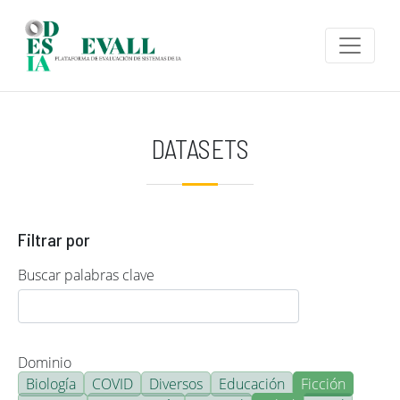
Pasar al contenido principal
DATASETS
Filtrar por
Buscar palabras clave
Dominio
Biología
COVID
Diversos
Educación
Ficción