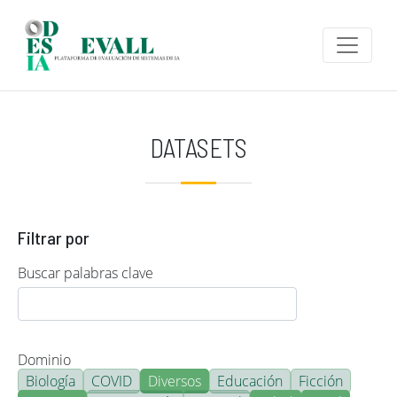
Pasar al contenido principal
DATASETS
Filtrar por
Buscar palabras clave
Dominio
Biología
COVID
Diversos
Educación
Ficción