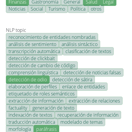
Finanzas
Gastronomía
General
Salud
Legal
Noticias
Social
Turismo
Política
otros
NLP topic
reconocimiento de entidades nombradas
análisis de sentimiento
análisis sintáctico
transcripción automática
clasificación de textos
detección de clickbait
detección de cambio de código
comprensión lingüística
detección de noticias falsas
detección de odio
detección de sátira
elaboración de perfiles
enlace de entidades
etiquetado de roles semánticos
extracción de información
extracción de relaciones
factuality
generación de texto
indexación de textos
recuperación de información
traducción automática
modelado de temas
morfología
paráfrasis