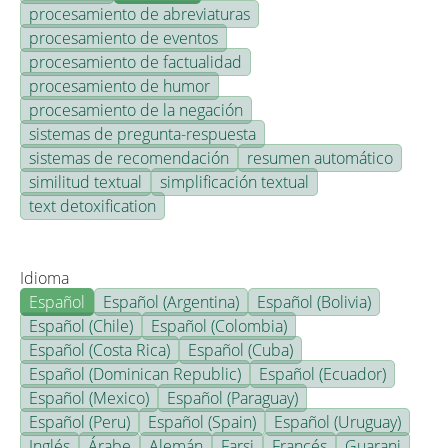
procesamiento de abreviaturas
procesamiento de eventos
procesamiento de factualidad
procesamiento de humor
procesamiento de la negación
sistemas de pregunta-respuesta
sistemas de recomendación
resumen automático
similitud textual
simplificación textual
text detoxification
Idioma
Español
Español (Argentina)
Español (Bolivia)
Español (Chile)
Español (Colombia)
Español (Costa Rica)
Español (Cuba)
Español (Dominican Republic)
Español (Ecuador)
Español (Mexico)
Español (Paraguay)
Español (Peru)
Español (Spain)
Español (Uruguay)
Inglés
Árabe
Alemán
Farsi
Francés
Guarani