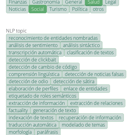
Finanzas
Gastronomía
General
Salud
Legal
Noticias
Social
Turismo
Política
otros
NLP topic
reconocimiento de entidades nombradas
análisis de sentimiento
análisis sintáctico
transcripción automática
clasificación de textos
detección de clickbait
detección de cambio de código
comprensión lingüística
detección de noticias falsas
detección de odio
detección de sátira
elaboración de perfiles
enlace de entidades
etiquetado de roles semánticos
extracción de información
extracción de relaciones
factuality
generación de texto
indexación de textos
recuperación de información
traducción automática
modelado de temas
morfología
paráfrasis