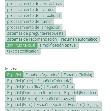
procesamiento de abreviaturas
procesamiento de eventos
procesamiento de factualidad
procesamiento de humor
procesamiento de la negación
sistemas de pregunta-respuesta
sistemas de recomendación
resumen automático
similitud textual
simplificación textual
text detoxification
Idioma
Español
Español (Argentina)
Español (Bolivia)
Español (Chile)
Español (Colombia)
Español (Costa Rica)
Español (Cuba)
Español (Dominican Republic)
Español (Ecuador)
Español (Mexico)
Español (Paraguay)
Español (Peru)
Español (Spain)
Español (Uruguay)
Inglés
Árabe
Alemán
Farsi
Francés
Guarani