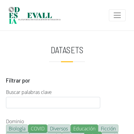
Pasar al contenido principal
DATASETS
Filtrar por
Buscar palabras clave
Dominio
Biología
COVID
Diversos
Educación
Ficción