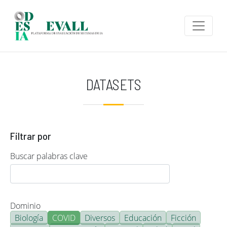
Pasar al contenido principal
DATASETS
Filtrar por
Buscar palabras clave
Dominio
Biología
COVID
Diversos
Educación
Ficción