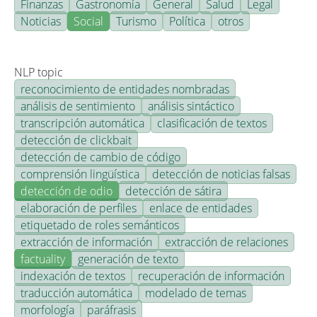
Finanzas
Gastronomía
General
Salud
Legal
Noticias
Social
Turismo
Política
otros
NLP topic
reconocimiento de entidades nombradas
análisis de sentimiento
análisis sintáctico
transcripción automática
clasificación de textos
detección de clickbait
detección de cambio de código
comprensión lingüística
detección de noticias falsas
detección de odio
detección de sátira
elaboración de perfiles
enlace de entidades
etiquetado de roles semánticos
extracción de información
extracción de relaciones
factuality
generación de texto
indexación de textos
recuperación de información
traducción automática
modelado de temas
morfología
paráfrasis