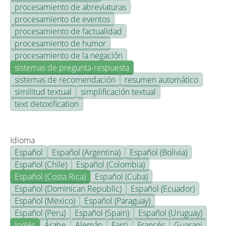
procesamiento de abreviaturas
procesamiento de eventos
procesamiento de factualidad
procesamiento de humor
procesamiento de la negación
sistemas de pregunta-respuesta
sistemas de recomendación
resumen automático
similitud textual
simplificación textual
text detoxification
Idioma
Español
Español (Argentina)
Español (Bolivia)
Español (Chile)
Español (Colombia)
Español (Costa Rica)
Español (Cuba)
Español (Dominican Republic)
Español (Ecuador)
Español (Mexico)
Español (Paraguay)
Español (Peru)
Español (Spain)
Español (Uruguay)
Inglés
Árabe
Alemán
Farsi
Francés
Guarani