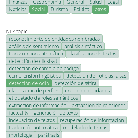
Finanzas
Gastronomía
General
Salud
Legal
Noticias
Social
Turismo
Política
otros
NLP topic
reconocimiento de entidades nombradas
análisis de sentimiento
análisis sintáctico
transcripción automática
clasificación de textos
detección de clickbait
detección de cambio de código
comprensión lingüística
detección de noticias falsas
detección de odio
detección de sátira
elaboración de perfiles
enlace de entidades
etiquetado de roles semánticos
extracción de información
extracción de relaciones
factuality
generación de texto
indexación de textos
recuperación de información
traducción automática
modelado de temas
morfología
paráfrasis