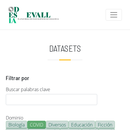
Pasar al contenido principal
DATASETS
Filtrar por
Buscar palabras clave
Dominio
Biología
COVID
Diversos
Educación
Ficción