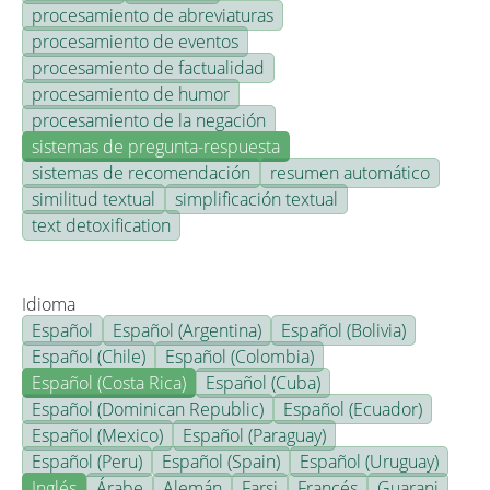
procesamiento de abreviaturas
procesamiento de eventos
procesamiento de factualidad
procesamiento de humor
procesamiento de la negación
sistemas de pregunta-respuesta
sistemas de recomendación
resumen automático
similitud textual
simplificación textual
text detoxification
Idioma
Español
Español (Argentina)
Español (Bolivia)
Español (Chile)
Español (Colombia)
Español (Costa Rica)
Español (Cuba)
Español (Dominican Republic)
Español (Ecuador)
Español (Mexico)
Español (Paraguay)
Español (Peru)
Español (Spain)
Español (Uruguay)
Inglés
Árabe
Alemán
Farsi
Francés
Guarani