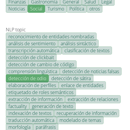
Finanzas
Gastronomía
General
Salud
Legal
Noticias
Social
Turismo
Política
otros
NLP topic
reconocimiento de entidades nombradas
análisis de sentimiento
análisis sintáctico
transcripción automática
clasificación de textos
detección de clickbait
detección de cambio de código
comprensión lingüística
detección de noticias falsas
detección de odio
detección de sátira
elaboración de perfiles
enlace de entidades
etiquetado de roles semánticos
extracción de información
extracción de relaciones
factuality
generación de texto
indexación de textos
recuperación de información
traducción automática
modelado de temas
morfología
paráfrasis