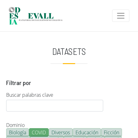
Pasar al contenido principal
DATASETS
Filtrar por
Buscar palabras clave
Dominio
Biología
COVID
Diversos
Educación
Ficción