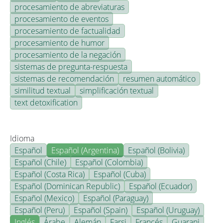
procesamiento de abreviaturas
procesamiento de eventos
procesamiento de factualidad
procesamiento de humor
procesamiento de la negación
sistemas de pregunta-respuesta
sistemas de recomendación
resumen automático
similitud textual
simplificación textual
text detoxification
Idioma
Español
Español (Argentina)
Español (Bolivia)
Español (Chile)
Español (Colombia)
Español (Costa Rica)
Español (Cuba)
Español (Dominican Republic)
Español (Ecuador)
Español (Mexico)
Español (Paraguay)
Español (Peru)
Español (Spain)
Español (Uruguay)
Inglés
Árabe
Alemán
Farsi
Francés
Guarani