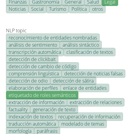
Finanzas
Gastronomía
General
Salud
Legal
Noticias
Social
Turismo
Política
otros
NLP topic
reconocimiento de entidades nombradas
análisis de sentimiento
análisis sintáctico
transcripción automática
clasificación de textos
detección de clickbait
detección de cambio de código
comprensión lingüística
detección de noticias falsas
detección de odio
detección de sátira
elaboración de perfiles
enlace de entidades
etiquetado de roles semánticos
extracción de información
extracción de relaciones
factuality
generación de texto
indexación de textos
recuperación de información
traducción automática
modelado de temas
morfología
paráfrasis