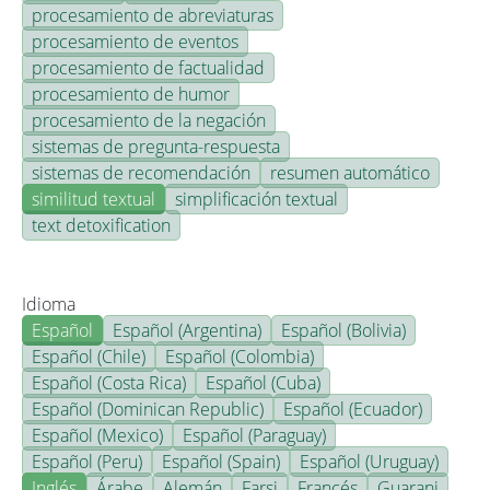
procesamiento de abreviaturas
procesamiento de eventos
procesamiento de factualidad
procesamiento de humor
procesamiento de la negación
sistemas de pregunta-respuesta
sistemas de recomendación
resumen automático
similitud textual
simplificación textual
text detoxification
Idioma
Español
Español (Argentina)
Español (Bolivia)
Español (Chile)
Español (Colombia)
Español (Costa Rica)
Español (Cuba)
Español (Dominican Republic)
Español (Ecuador)
Español (Mexico)
Español (Paraguay)
Español (Peru)
Español (Spain)
Español (Uruguay)
Inglés
Árabe
Alemán
Farsi
Francés
Guarani