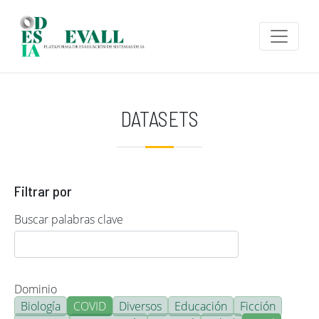
Pasar al contenido principal
DATASETS
Filtrar por
Buscar palabras clave
Dominio
Biología
COVID
Diversos
Educación
Ficción