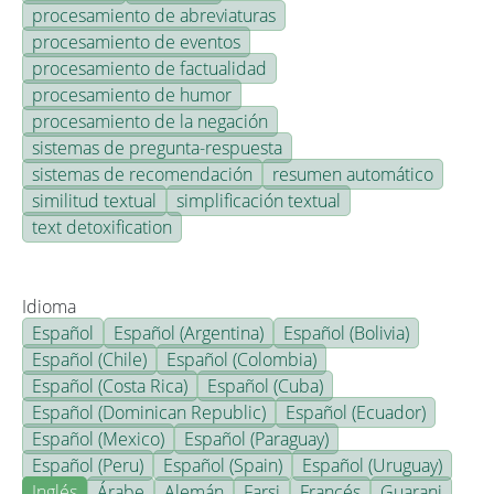
procesamiento de abreviaturas
procesamiento de eventos
procesamiento de factualidad
procesamiento de humor
procesamiento de la negación
sistemas de pregunta-respuesta
sistemas de recomendación
resumen automático
similitud textual
simplificación textual
text detoxification
Idioma
Español
Español (Argentina)
Español (Bolivia)
Español (Chile)
Español (Colombia)
Español (Costa Rica)
Español (Cuba)
Español (Dominican Republic)
Español (Ecuador)
Español (Mexico)
Español (Paraguay)
Español (Peru)
Español (Spain)
Español (Uruguay)
Inglés
Árabe
Alemán
Farsi
Francés
Guarani