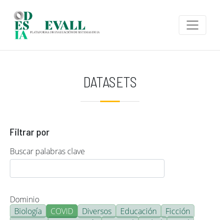
Pasar al contenido principal
DATASETS
Filtrar por
Buscar palabras clave
Dominio
Biología
COVID
Diversos
Educación
Ficción