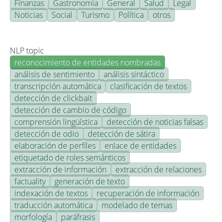
Finanzas
Gastronomía
General
Salud
Legal
Noticias
Social
Turismo
Política
otros
NLP topic
reconocimiento de entidades nombradas
análisis de sentimiento
análisis sintáctico
transcripción automática
clasificación de textos
detección de clickbait
detección de cambio de código
comprensión lingüística
detección de noticias falsas
detección de odio
detección de sátira
elaboración de perfiles
enlace de entidades
etiquetado de roles semánticos
extracción de información
extracción de relaciones
factuality
generación de texto
indexación de textos
recuperación de información
traducción automática
modelado de temas
morfología
paráfrasis