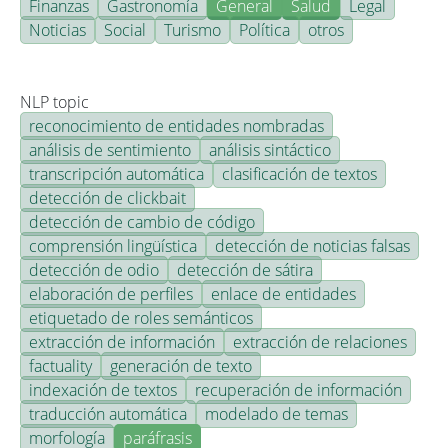
Finanzas
Gastronomía
General
Salud
Legal
Noticias
Social
Turismo
Política
otros
NLP topic
reconocimiento de entidades nombradas
análisis de sentimiento
análisis sintáctico
transcripción automática
clasificación de textos
detección de clickbait
detección de cambio de código
comprensión lingüística
detección de noticias falsas
detección de odio
detección de sátira
elaboración de perfiles
enlace de entidades
etiquetado de roles semánticos
extracción de información
extracción de relaciones
factuality
generación de texto
indexación de textos
recuperación de información
traducción automática
modelado de temas
morfología
paráfrasis