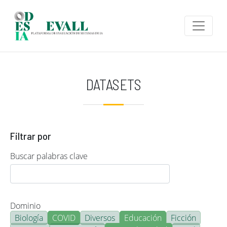
Pasar al contenido principal
DATASETS
Filtrar por
Buscar palabras clave
Dominio
Biología
COVID
Diversos
Educación
Ficción