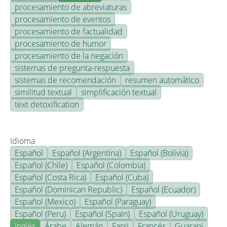
procesamiento de abreviaturas
procesamiento de eventos
procesamiento de factualidad
procesamiento de humor
procesamiento de la negación
sistemas de pregunta-respuesta
sistemas de recomendación
resumen automático
similitud textual
simplificación textual
text detoxification
Idioma
Español
Español (Argentina)
Español (Bolivia)
Español (Chile)
Español (Colombia)
Español (Costa Rica)
Español (Cuba)
Español (Dominican Republic)
Español (Ecuador)
Español (Mexico)
Español (Paraguay)
Español (Peru)
Español (Spain)
Español (Uruguay)
Inglés
Árabe
Alemán
Farsi
Francés
Guarani