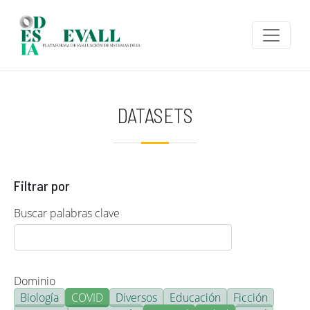
Pasar al contenido principal
DATASETS
Filtrar por
Buscar palabras clave
Dominio
Biología
COVID
Diversos
Educación
Ficción