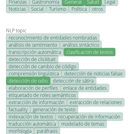
Finanzas
Gastronomía
General
Salud
Legal
Noticias
Social
Turismo
Política
otros
NLP topic
reconocimiento de entidades nombradas
análisis de sentimiento
análisis sintáctico
transcripción automática
clasificación de textos
detección de clickbait
detección de cambio de código
comprensión lingüística
detección de noticias falsas
detección de odio
detección de sátira
elaboración de perfiles
enlace de entidades
etiquetado de roles semánticos
extracción de información
extracción de relaciones
factuality
generación de texto
indexación de textos
recuperación de información
traducción automática
modelado de temas
morfología
paráfrasis