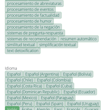
procesamiento de abreviaturas
procesamiento de eventos
procesamiento de factualidad
procesamiento de humor
procesamiento de la negación
sistemas de pregunta-respuesta
sistemas de recomendación
resumen automático
similitud textual
simplificación textual
text detoxification
Idioma
Español
Español (Argentina)
Español (Bolivia)
Español (Chile)
Español (Colombia)
Español (Costa Rica)
Español (Cuba)
Español (Dominican Republic)
Español (Ecuador)
Español (Mexico)
Español (Paraguay)
Español (Peru)
Español (Spain)
Español (Uruguay)
Inglés
Árabe
Alemán
Farsi
Francés
Guarani