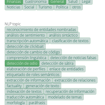
Finanzas
Gastronomía
General
Salud
Legal
Noticias
Social
Turismo
Política
otros
NLP topic
reconocimiento de entidades nombradas
análisis de sentimiento
análisis sintáctico
transcripción automática
clasificación de textos
detección de clickbait
detección de cambio de código
comprensión lingüística
detección de noticias falsas
detección de odio
detección de sátira
elaboración de perfiles
enlace de entidades
etiquetado de roles semánticos
extracción de información
extracción de relaciones
factuality
generación de texto
indexación de textos
recuperación de información
traducción automática
modelado de temas
morfología
paráfrasis