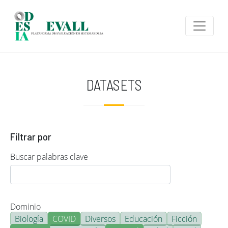
Pasar al contenido principal
DATASETS
Filtrar por
Buscar palabras clave
Dominio
Biología
COVID
Diversos
Educación
Ficción