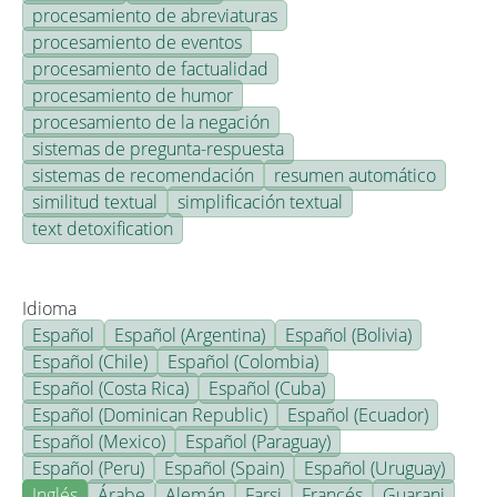
procesamiento de abreviaturas
procesamiento de eventos
procesamiento de factualidad
procesamiento de humor
procesamiento de la negación
sistemas de pregunta-respuesta
sistemas de recomendación
resumen automático
similitud textual
simplificación textual
text detoxification
Idioma
Español
Español (Argentina)
Español (Bolivia)
Español (Chile)
Español (Colombia)
Español (Costa Rica)
Español (Cuba)
Español (Dominican Republic)
Español (Ecuador)
Español (Mexico)
Español (Paraguay)
Español (Peru)
Español (Spain)
Español (Uruguay)
Inglés
Árabe
Alemán
Farsi
Francés
Guarani