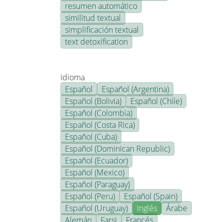
resumen automático
similitud textual
simplificación textual
text detoxification
Idioma
Español
Español (Argentina)
Español (Bolivia)
Español (Chile)
Español (Colombia)
Español (Costa Rica)
Español (Cuba)
Español (Dominican Republic)
Español (Ecuador)
Español (Mexico)
Español (Paraguay)
Español (Peru)
Español (Spain)
Español (Uruguay)
Inglés
Árabe
Alemán
Farsi
Francés