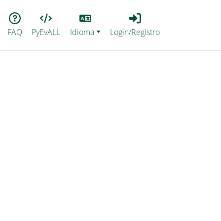
Lang
Login_Registro
FAQ
PyEvALL
Idioma
Login/Registro