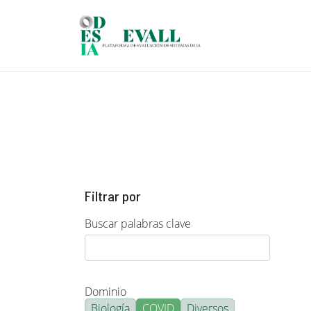
Pasar al contenido principal
Filtrar por
Buscar palabras clave
Dominio
Biología
COVID
Diversos