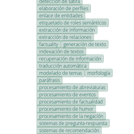
detección de sátira
elaboración de perfiles
enlace de entidades
etiquetado de roles semánticos
extracción de información
extracción de relaciones
factuality
generación de texto
indexación de textos
recuperación de información
traducción automática
modelado de temas
morfología
paráfrasis
procesamiento de abreviaturas
procesamiento de eventos
procesamiento de factualidad
procesamiento de humor
procesamiento de la negación
sistemas de pregunta-respuesta
sistemas de recomendación