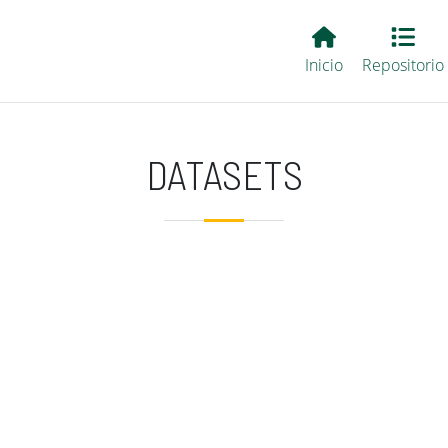
Main EvALL
Inicio
Repositorio
DATASETS