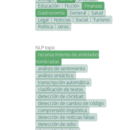
Educación
Ficción
Finanzas
Gastronomía
General
Salud
Legal
Noticias
Social
Turismo
Política
otros
NLP topic
reconocimiento de entidades
nombradas
análisis de sentimiento
análisis sintáctico
transcripción automática
clasificación de textos
detección de clickbait
detección de cambio de código
comprensión lingüística
detección de noticias falsas
detección de odio